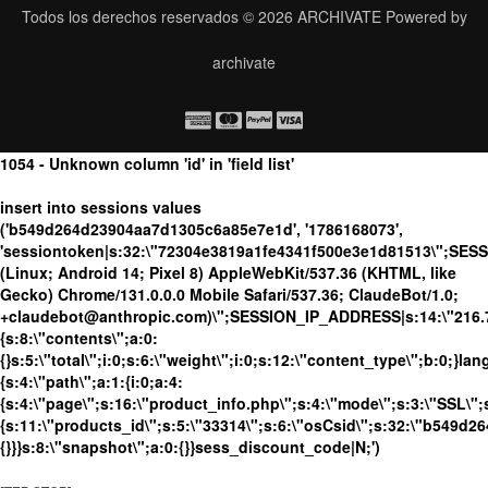
Todos los derechos reservados © 2026
ARCHIVATE
Powered by
archivate
1054 - Unknown column 'id' in 'field list'
insert into sessions values
('b549d264d23904aa7d1305c6a85e7e1d', '1786168073',
'sessiontoken|s:32:\"72304e3819a1fe4341f500e3e1d81513\";SES
(Linux; Android 14; Pixel 8) AppleWebKit/537.36 (KHTML, like
Gecko) Chrome/131.0.0.0 Mobile Safari/537.36; ClaudeBot/1.0;
+claudebot@anthropic.com)\";SESSION_IP_ADDRESS|s:14:\"216.73.
{s:8:\"contents\";a:0:
{}s:5:\"total\";i:0;s:6:\"weight\";i:0;s:12:\"content_type\";b:0;}
{s:4:\"path\";a:1:{i:0;a:4:
{s:4:\"page\";s:16:\"product_info.php\";s:4:\"mode\";s:3:\"SSL\";s
{s:11:\"products_id\";s:5:\"33314\";s:6:\"osCsid\";s:32:\"b549d
{}}}s:8:\"snapshot\";a:0:{}}sess_discount_code|N;')