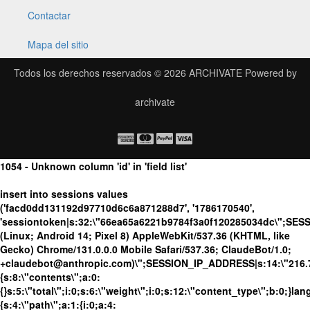
Contactar
Mapa del sitio
Todos los derechos reservados © 2026
ARCHIVATE
Powered by
archivate
1054 - Unknown column 'id' in 'field list'
insert into sessions values
('facd0dd131192d97710d6c6a871288d7', '1786170540',
'sessiontoken|s:32:\"66ea65a6221b9784f3a0f120285034dc\";SES
(Linux; Android 14; Pixel 8) AppleWebKit/537.36 (KHTML, like
Gecko) Chrome/131.0.0.0 Mobile Safari/537.36; ClaudeBot/1.0;
+claudebot@anthropic.com)\";SESSION_IP_ADDRESS|s:14:\"216.73.
{s:8:\"contents\";a:0:
{}s:5:\"total\";i:0;s:6:\"weight\";i:0;s:12:\"content_type\";b:0;}
{s:4:\"path\";a:1:{i:0;a:4: