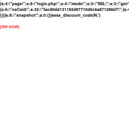
{s:4:\"page\";s:9:\"login.php\";s:4:\"mode\";s:3:\"SSL\";s:3:\"get\
{s:6:\"osCsid\";s:32:\"facd0dd131192d97710d6c6a871288d7\";}s:4
{}}}s:8:\"snapshot\";a:0:{}}sess_discount_code|N;')
[TEP STOP]