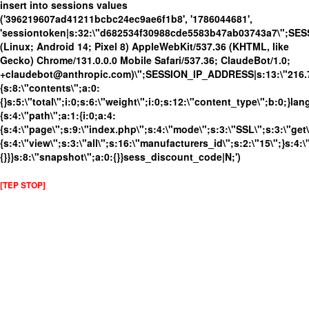
insert into sessions values
('396219607ad41211bcbc24ec9ae6f1b8', '1786044681',
'sessiontoken|s:32:\"d682534f30988cde5583b47ab03743a7\";SE
(Linux; Android 14; Pixel 8) AppleWebKit/537.36 (KHTML, like
Gecko) Chrome/131.0.0.0 Mobile Safari/537.36; ClaudeBot/1.0;
+claudebot@anthropic.com)\";SESSION_IP_ADDRESS|s:13:\"216.73.
{s:8:\"contents\";a:0:
{}s:5:\"total\";i:0;s:6:\"weight\";i:0;s:12:\"content_type\";b:0;}
{s:4:\"path\";a:1:{i:0;a:4:
{s:4:\"page\";s:9:\"index.php\";s:4:\"mode\";s:3:\"SSL\";s:3:\"get\
{s:4:\"view\";s:3:\"all\";s:16:\"manufacturers_id\";s:2:\"15\";}s:4:\
{}}}s:8:\"snapshot\";a:0:{}}sess_discount_code|N;')
[TEP STOP]