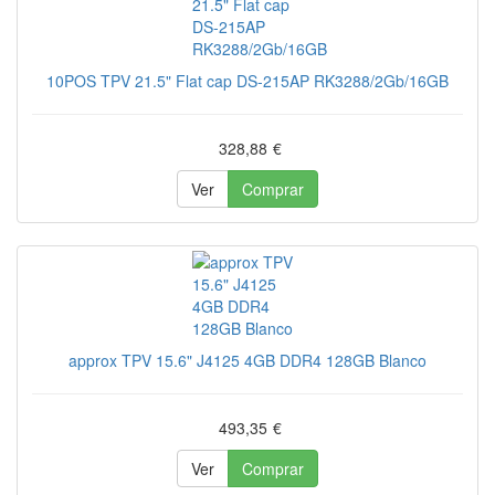
10POS TPV 21.5" Flat cap DS-215AP RK3288/2Gb/16GB
328,88
€
Ver
Comprar
approx TPV 15.6" J4125 4GB DDR4 128GB Blanco
493,35
€
Ver
Comprar