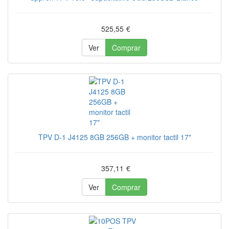
525,55
€
Ver
Comprar
TPV D-1 J4125 8GB 256GB + monitor tactil 17"
357,11
€
Ver
Comprar