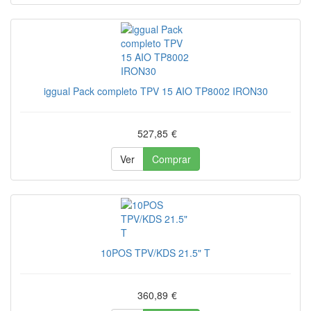
iggual Pack completo TPV 15 AIO TP8002 IRON30
527,85
€
Ver
Comprar
10POS TPV/KDS 21.5" T
360,89
€