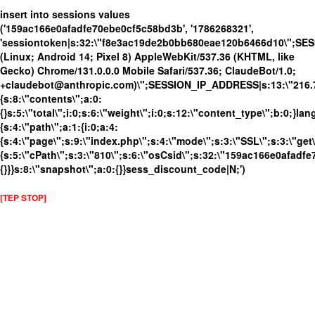
insert into sessions values
('159ac166e0afadfe70ebe0cf5c58bd3b', '1786268321',
'sessiontoken|s:32:\"f8e3ac19de2b0bb680eae120b6466d10\";SE
(Linux; Android 14; Pixel 8) AppleWebKit/537.36 (KHTML, like
Gecko) Chrome/131.0.0.0 Mobile Safari/537.36; ClaudeBot/1.0;
+claudebot@anthropic.com)\";SESSION_IP_ADDRESS|s:13:\"216.73.
{s:8:\"contents\";a:0:
{}s:5:\"total\";i:0;s:6:\"weight\";i:0;s:12:\"content_type\";b:0;}
{s:4:\"path\";a:1:{i:0;a:4:
{s:4:\"page\";s:9:\"index.php\";s:4:\"mode\";s:3:\"SSL\";s:3:\"get\
{s:5:\"cPath\";s:3:\"810\";s:6:\"osCsid\";s:32:\"159ac166e0afadfe
{}}}s:8:\"snapshot\";a:0:{}}sess_discount_code|N;')
[TEP STOP]