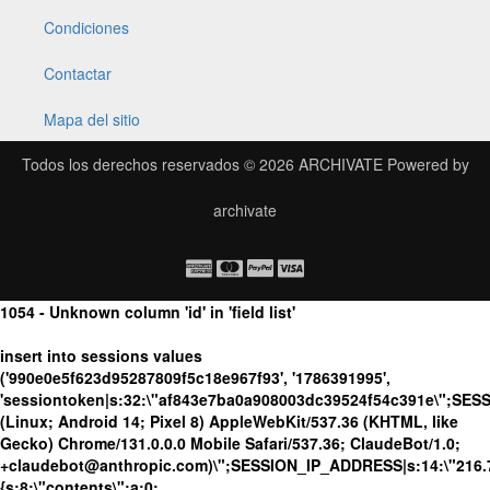
Condiciones
Contactar
Mapa del sitio
Todos los derechos reservados © 2026
ARCHIVATE
Powered by
archivate
1054 - Unknown column 'id' in 'field list'
insert into sessions values
('990e0e5f623d95287809f5c18e967f93', '1786391995',
'sessiontoken|s:32:\"af843e7ba0a908003dc39524f54c391e\";SES
(Linux; Android 14; Pixel 8) AppleWebKit/537.36 (KHTML, like
Gecko) Chrome/131.0.0.0 Mobile Safari/537.36; ClaudeBot/1.0;
+claudebot@anthropic.com)\";SESSION_IP_ADDRESS|s:14:\"216.73.
{s:8:\"contents\";a:0: