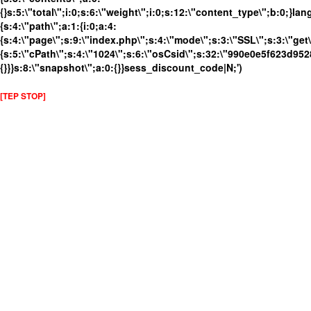
{}s:5:\"total\";i:0;s:6:\"weight\";i:0;s:12:\"content_type\";b:0;}
{s:4:\"path\";a:1:{i:0;a:4:
{s:4:\"page\";s:9:\"index.php\";s:4:\"mode\";s:3:\"SSL\";s:3:\"get\
{s:5:\"cPath\";s:4:\"1024\";s:6:\"osCsid\";s:32:\"990e0e5f623d952
{}}}s:8:\"snapshot\";a:0:{}}sess_discount_code|N;')
[TEP STOP]