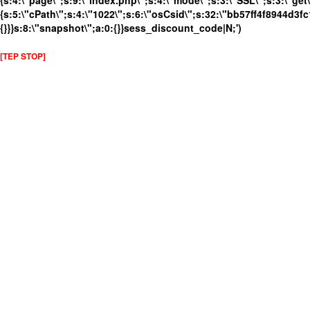
{s:4:\"page\";s:9:\"index.php\";s:4:\"mode\";s:3:\"SSL\";s:3:\"get\
{s:5:\"cPath\";s:4:\"1022\";s:6:\"osCsid\";s:32:\"bb57ff4f8944d3f
{}}}s:8:\"snapshot\";a:0:{}}sess_discount_code|N;')
[TEP STOP]