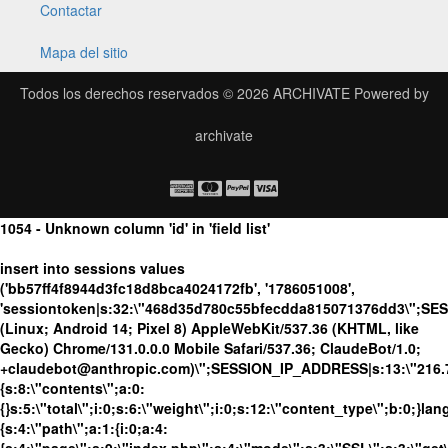
Contactar
Mapa del sitio
Todos los derechos reservados © 2026
ARCHIVATE
Powered by
archivate
1054 - Unknown column 'id' in 'field list'
insert into sessions values
('bb57ff4f8944d3fc18d8bca4024172fb', '1786051008',
'sessiontoken|s:32:\"468d35d780c55bfecdda815071376dd3\";SE
(Linux; Android 14; Pixel 8) AppleWebKit/537.36 (KHTML, like
Gecko) Chrome/131.0.0.0 Mobile Safari/537.36; ClaudeBot/1.0;
+claudebot@anthropic.com)\";SESSION_IP_ADDRESS|s:13:\"216.73.
{s:8:\"contents\";a:0:
{}s:5:\"total\";i:0;s:6:\"weight\";i:0;s:12:\"content_type\";b:0;}
{s:4:\"path\";a:1:{i:0;a:4: