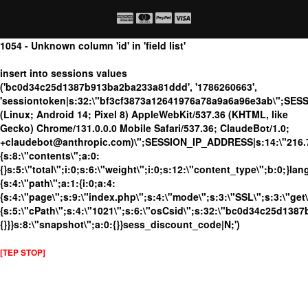
1054 - Unknown column 'id' in 'field list'
insert into sessions values
('bc0d34c25d1387b913ba2ba233a81ddd', '1786260663',
'sessiontoken|s:32:\"bf3cf3873a12641976a78a9a6a96e3ab\";SES
(Linux; Android 14; Pixel 8) AppleWebKit/537.36 (KHTML, like
Gecko) Chrome/131.0.0.0 Mobile Safari/537.36; ClaudeBot/1.0;
+claudebot@anthropic.com)\";SESSION_IP_ADDRESS|s:14:\"216.73.
{s:8:\"contents\";a:0:
{}s:5:\"total\";i:0;s:6:\"weight\";i:0;s:12:\"content_type\";b:0;}
{s:4:\"path\";a:1:{i:0;a:4:
{s:4:\"page\";s:9:\"index.php\";s:4:\"mode\";s:3:\"SSL\";s:3:\"get\
{s:5:\"cPath\";s:4:\"1021\";s:6:\"osCsid\";s:32:\"bc0d34c25d138
{}}}s:8:\"snapshot\";a:0:{}}sess_discount_code|N;')
[TEP STOP]