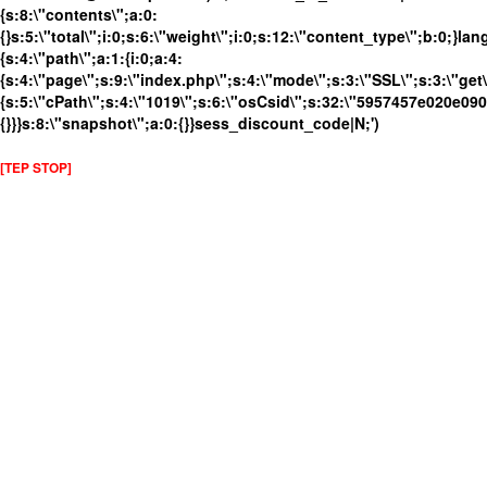
{s:8:\"contents\";a:0:
{}s:5:\"total\";i:0;s:6:\"weight\";i:0;s:12:\"content_type\";b:0;}
{s:4:\"path\";a:1:{i:0;a:4:
{s:4:\"page\";s:9:\"index.php\";s:4:\"mode\";s:3:\"SSL\";s:3:\"get\
{s:5:\"cPath\";s:4:\"1019\";s:6:\"osCsid\";s:32:\"5957457e020e09
{}}}s:8:\"snapshot\";a:0:{}}sess_discount_code|N;')
[TEP STOP]