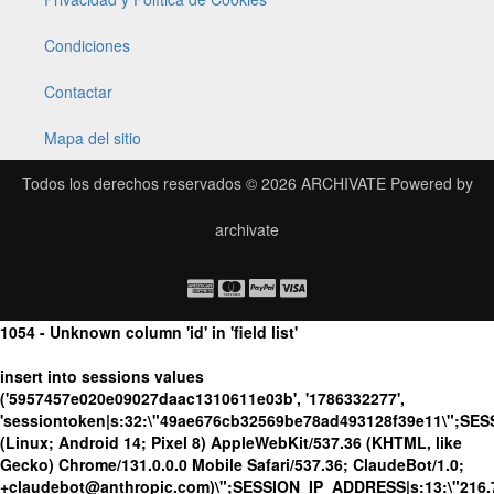
Condiciones
Contactar
Mapa del sitio
Todos los derechos reservados © 2026
ARCHIVATE
Powered by
archivate
1054 - Unknown column 'id' in 'field list'
insert into sessions values
('5957457e020e09027daac1310611e03b', '1786332277',
'sessiontoken|s:32:\"49ae676cb32569be78ad493128f39e11\";SE
(Linux; Android 14; Pixel 8) AppleWebKit/537.36 (KHTML, like
Gecko) Chrome/131.0.0.0 Mobile Safari/537.36; ClaudeBot/1.0;
+claudebot@anthropic.com)\";SESSION_IP_ADDRESS|s:13:\"216.73.