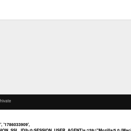
hivate
, '1786033909',
ION_SSL_ID|b:0;SESSION_USER_AGENT|s:159:\"Mozilla/5.0 (Macin