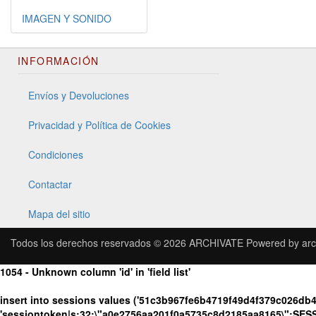
IMAGEN Y SONIDO
INFORMACIÓN
Envíos y Devoluciones
Privacidad y Política de Cookies
Condiciones
Contactar
Mapa del sitio
Todos los derechos reservados © 2026
ARCHIVATE
Powered by
arc
1054 - Unknown column 'id' in 'field list'
insert into sessions values ('51c3b967fe6b4719f49d4f379c026db4'
'sessiontoken|s:32:\"a0e2756aa201f0a5735c8d2185aa8165\";SESS