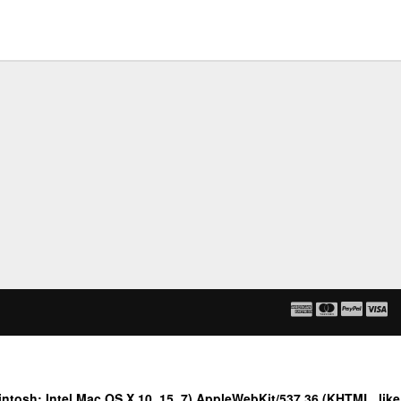
tosh; Intel Mac OS X 10_15_7) AppleWebKit/537.36 (KHTML, like