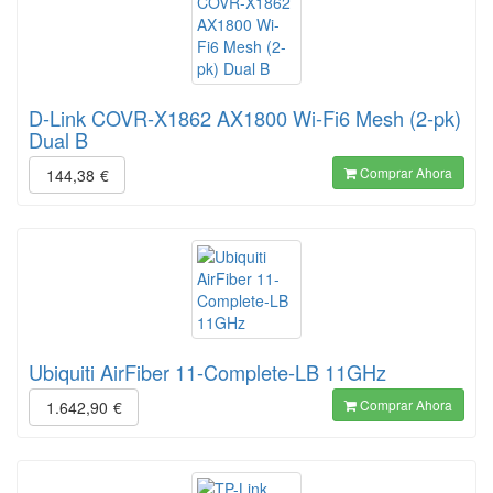
D-Link COVR-X1862 AX1800 Wi-Fi6 Mesh (2-pk)
Dual B
Comprar Ahora
144,38
€
Ubiquiti AirFiber 11-Complete-LB 11GHz
Comprar Ahora
1.642,90
€