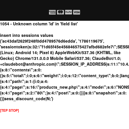
1054 - Unknown column 'id' in 'field list'
insert into sessions values
('ac43daf2629f248f0dd4789576d6edda', '1786119675',
'sessiontoken|s:32:\"f1d65f45e456846575427afbd682efe7\";SESS
(Linux; Android 14; Pixel 8) AppleWebKit/537.36 (KHTML, like
Gecko) Chrome/131.0.0.0 Mobile Safari/537.36; ClaudeBot/1.0;
+claudebot@anthropic.com)\";SESSION_IP_ADDRESS|s:11:\"10.4.98
{s:8:\"contents\";a:0:
{}s:5:\"total\";i:0;s:6:\"weight\";i:0;s:12:\"content_type\";b:0;}
{s:4:\"path\";a:1:{i:0;a:4:
{s:4:\"page\";s:16:\"products_new.php\";s:4:\"mode\";s:6:\"NONSS
{s:4:\"page\";s:2:\"80\";}s:4:\"post\";a:0:{}}}s:8:\"snapshot\";a:0:
{}}sess_discount_code|N;')
[TEP STOP]