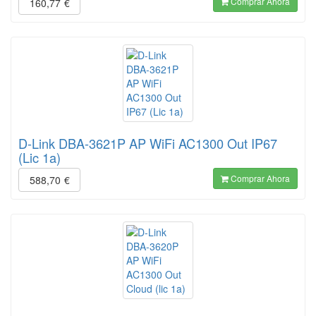
Comprar Ahora
160,77
€
D-Link DBA-3621P AP WiFi AC1300 Out IP67
(Lic 1a)
Comprar Ahora
588,70
€