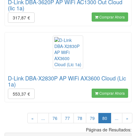
D-Link DBA-3620P AP WiFi AC1300 Out Cloud
(lic 1a)
Comprar Ahora
317,87
€
D-Link DBA-X2830P AP WiFi AX3600 Cloud (Lic
1a)
Comprar Ahora
553,37
€
(current)
«
...
76
77
78
79
80
...
»
Páginas de Resultados: