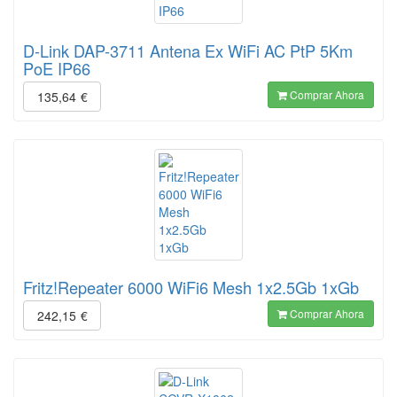
D-Link DAP-3711 Antena Ex WiFi AC PtP 5Km
PoE IP66
Comprar Ahora
135,64
€
Fritz!Repeater 6000 WiFi6 Mesh 1x2.5Gb 1xGb
Comprar Ahora
242,15
€