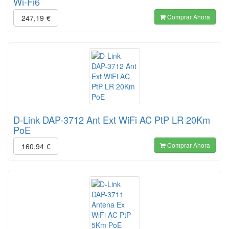
Wi-Fi6
Comprar Ahora
247,19
€
D-Link DAP-3712 Ant Ext WiFi AC PtP LR 20Km
PoE
Comprar Ahora
160,94
€