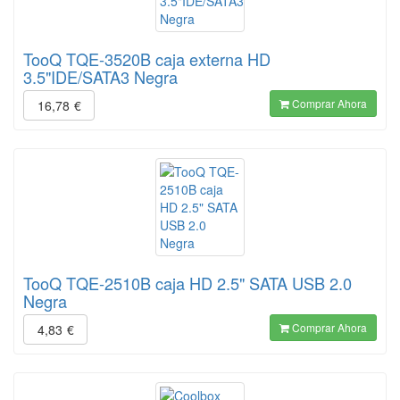
TooQ TQE-3520B caja externa HD
3.5"IDE/SATA3 Negra
Comprar Ahora
16,78
€
TooQ TQE-2510B caja HD 2.5" SATA USB 2.0
Negra
Comprar Ahora
4,83
€