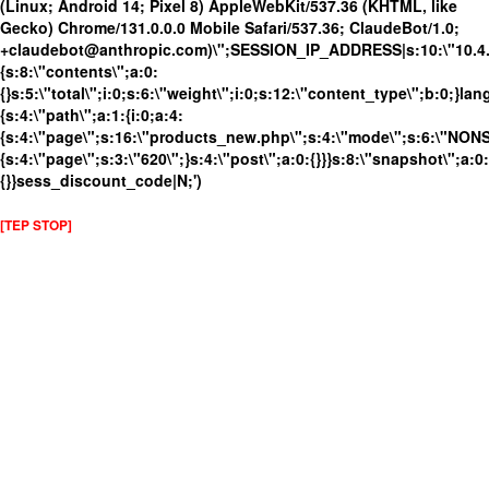
(Linux; Android 14; Pixel 8) AppleWebKit/537.36 (KHTML, like
Gecko) Chrome/131.0.0.0 Mobile Safari/537.36; ClaudeBot/1.0;
+claudebot@anthropic.com)\";SESSION_IP_ADDRESS|s:10:\"10.4.86
{s:8:\"contents\";a:0:
{}s:5:\"total\";i:0;s:6:\"weight\";i:0;s:12:\"content_type\";b:0;}
{s:4:\"path\";a:1:{i:0;a:4:
{s:4:\"page\";s:16:\"products_new.php\";s:4:\"mode\";s:6:\"NONSS
{s:4:\"page\";s:3:\"620\";}s:4:\"post\";a:0:{}}}s:8:\"snapshot\";a:0:
{}}sess_discount_code|N;')
[TEP STOP]