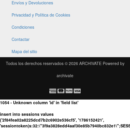
Envíos y Devoluciones
Privacidad y Política de Cookies
Condiciones
Contactar
Mapa del sitio
Todos los derechos reservados © 2026
ARCHIVATE
Powered by
archivate
1054 - Unknown column 'id' in 'field list'
insert into sessions values
('2f84fea02a8225dcd7b2c6902e536cf5', '1786152421',
'sessiontoken|s:32:\"3f9a3828edd4aaf30e85b7940bc832e1\";SES