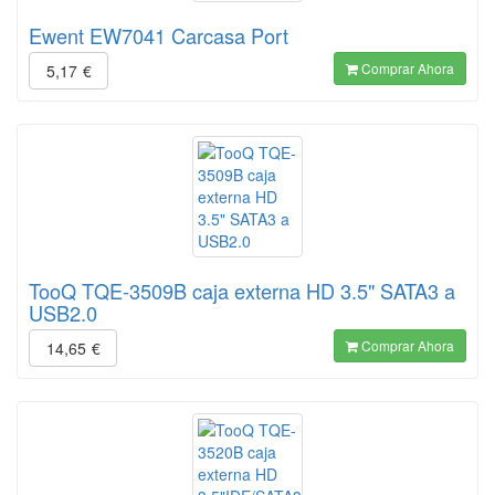
Ewent EW7041 Carcasa Port
Comprar Ahora
5,17
€
TooQ TQE-3509B caja externa HD 3.5" SATA3 a
USB2.0
Comprar Ahora
14,65
€