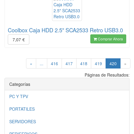
Coolbox Caja HDD 2.5" SCA2533 Retro USB3.0
Comprar Ahora
7,07
€
(current)
«
...
416
417
418
419
420
»
Páginas de Resultados:
Categorías
PC Y TPV
PORTATILES
SERVIDORES