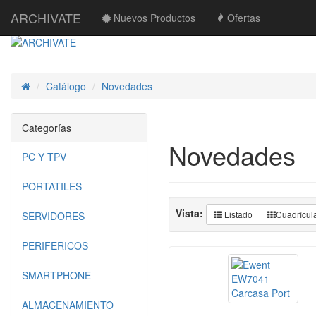
ARCHIVATE
Nuevos Productos
Ofertas
Catálogo
Novedades
Inicio
Categorías
Novedades
PC Y TPV
PORTATILES
Vista:
Listado
Cuadrícul
SERVIDORES
PERIFERICOS
SMARTPHONE
ALMACENAMIENTO