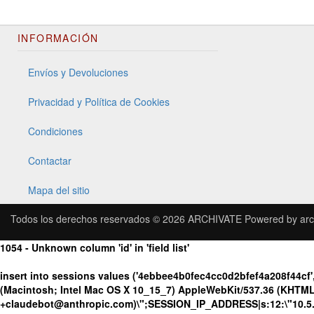
INFORMACIÓN
Envíos y Devoluciones
Privacidad y Política de Cookies
Condiciones
Contactar
Mapa del sitio
Todos los derechos reservados © 2026
ARCHIVATE
Powered by
arc
1054 - Unknown column 'id' in 'field list'
insert into sessions values ('4ebbee4b0fec4cc0d2bfef4a208f44c
(Macintosh; Intel Mac OS X 10_15_7) AppleWebKit/537.36 (KHTML, 
+claudebot@anthropic.com)\";SESSION_IP_ADDRESS|s:12:\"10.5.109