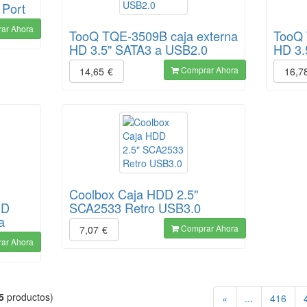
Port
ar Ahora
TooQ TQE-3509B caja externa
TooQ 
HD 3.5" SATA3 a USB2.0
HD 3.
Comprar Ahora
14,65
€
16,7
Coolbox Caja HDD 2.5"
HD
SCA2533 Retro USB3.0
a
Comprar Ahora
7,07
€
ar Ahora
5
productos)
«
...
416