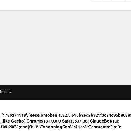
hivate
f', '1786274118', 'sessiontoken|s:32:\"515b9ec2b321f3c74c35b80
like Gecko) Chrome/131.0.0.0 Safari/537.36; ClaudeBot/1.0;
.208\";cart|O:12:\"shoppingCart\":4:{s:8:\"contents\";a:0: