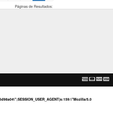
Páginas de Resultados:
885d98a04\";SESSION_USER_AGENT|s:159:\"Mozilla/5.0