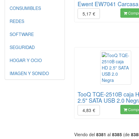
Ewent EW7041 Carcasa 
CONSUMIBLES
Compr
5,17
€
REDES
SOFTWARE
SEGURIDAD
HOGAR Y OCIO
IMAGEN Y SONIDO
TooQ TQE-2510B caja 
2.5" SATA USB 2.0 Negr
Compr
4,83
€
Viendo del
8381
al
8385
(de
838