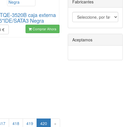
Fabricantes
TQE-3520B caja externa
5"IDE/SATA3 Negra
Comprar Ahora
8
€
Aceptamos
(current)
417
418
419
420
»