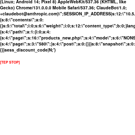
(Linux; Android 14; Pixel 8) AppleWebKit/537.36 (KHTML, like
Gecko) Chrome/131.0.0.0 Mobile Safari/537.36; ClaudeBot/1.0;
+claudebot@anthropic.com)\";SESSION_IP_ADDRESS|s:12:\"10.5.17
{s:8:\"contents\";a:0:
{}s:5:\"total\";i:0;s:6:\"weight\";i:0;s:12:\"content_type\";b:0;}
{s:4:\"path\";a:1:{i:0;a:4:
{s:4:\"page\";s:16:\"products_new.php\";s:4:\"mode\";s:6:\"NONSS
{s:4:\"page\";s:3:\"580\";}s:4:\"post\";a:0:{}}}s:8:\"snapshot\";a:0:
{}}sess_discount_code|N;')
[TEP STOP]