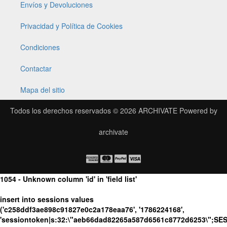
Envíos y Devoluciones
Privacidad y Política de Cookies
Condiciones
Contactar
Mapa del sitio
Todos los derechos reservados © 2026
ARCHIVATE
Powered by
archivate
1054 - Unknown column 'id' in 'field list'
insert into sessions values
('c258ddf3ae898c91827e0c2a178eaa76', '1786224168',
'sessiontoken|s:32:\"aeb66dad82265a587d6561c8772d6253\";SE