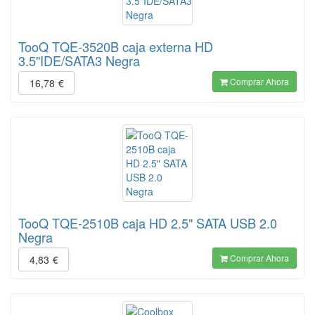
TooQ TQE-3520B caja externa HD
3.5"IDE/SATA3 Negra
Comprar Ahora
16,78
€
TooQ TQE-2510B caja HD 2.5" SATA USB 2.0
Negra
Comprar Ahora
4,83
€