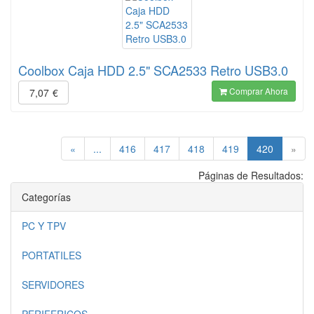
Coolbox Caja HDD 2.5" SCA2533 Retro USB3.0
Comprar Ahora
7,07
€
(current)
«
...
416
417
418
419
420
»
Páginas de Resultados:
Categorías
PC Y TPV
PORTATILES
SERVIDORES