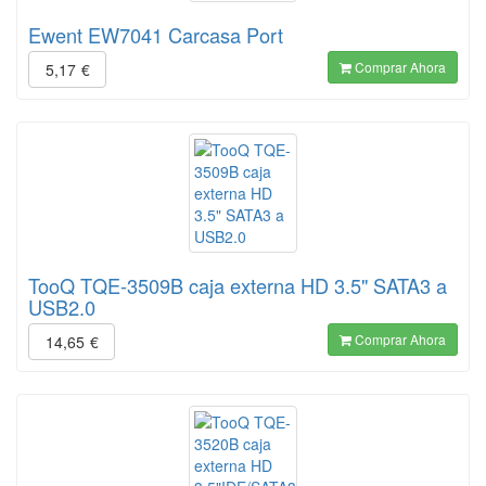
Ewent EW7041 Carcasa Port
Comprar Ahora
5,17
€
TooQ TQE-3509B caja externa HD 3.5" SATA3 a
USB2.0
Comprar Ahora
14,65
€