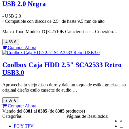
USB 2.0 Negra
- USB 2.0
- Compatible con discos de 2.5" de hasta 9,5 mm de alto
Marca Tooq Modelo TQE-2510B Caracteristicas - Conexión…
4,83
€
Comprar Ahora
Coolbox Caja HDD 2.5" SCA2533 Retro
USB3.0
Aprovecha tu viejo disco duro y dale un toque de estilo, gracias a su
original diseño estilo cassette de audio.…
7,07
€
Comprar Ahora
Viendo del
8381
al
8385
(de
8385
productos)
Categorías
Páginas de Resultados:
«
PC Y TPV
...