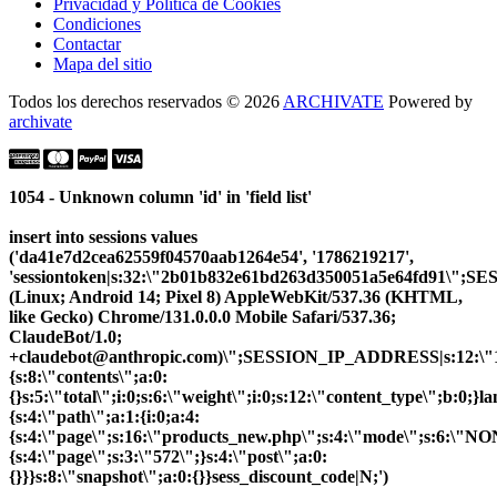
Privacidad y Política de Cookies
Condiciones
Contactar
Mapa del sitio
Todos los derechos reservados © 2026
ARCHIVATE
Powered by
archivate
1054 - Unknown column 'id' in 'field list'
insert into sessions values
('da41e7d2cea62559f04570aab1264e54', '1786219217',
'sessiontoken|s:32:\"2b01b832e61bd263d350051a5e64fd91\";
(Linux; Android 14; Pixel 8) AppleWebKit/537.36 (KHTML,
like Gecko) Chrome/131.0.0.0 Mobile Safari/537.36;
ClaudeBot/1.0;
+claudebot@anthropic.com)\";SESSION_IP_ADDRESS|s:12:\"10.
{s:8:\"contents\";a:0:
{}s:5:\"total\";i:0;s:6:\"weight\";i:0;s:12:\"content_type\";b:0;
{s:4:\"path\";a:1:{i:0;a:4:
{s:4:\"page\";s:16:\"products_new.php\";s:4:\"mode\";s:6:\"NON
{s:4:\"page\";s:3:\"572\";}s:4:\"post\";a:0:
{}}}s:8:\"snapshot\";a:0:{}}sess_discount_code|N;')