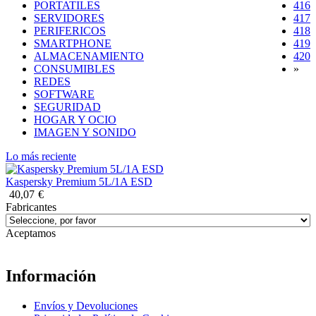
PORTATILES
416
SERVIDORES
417
PERIFERICOS
418
SMARTPHONE
419
(
ALMACENAMIENTO
420
CONSUMIBLES
»
REDES
SOFTWARE
SEGURIDAD
HOGAR Y OCIO
IMAGEN Y SONIDO
Lo más reciente
Kaspersky Premium 5L/1A ESD
40,07
€
Fabricantes
Aceptamos
Información
Envíos y Devoluciones