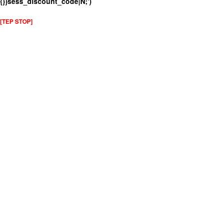
{}}sess_discount_code|N;')
[TEP STOP]