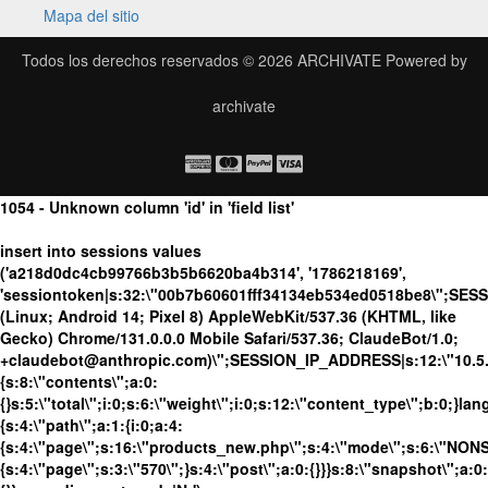
Mapa del sitio
Todos los derechos reservados © 2026
ARCHIVATE
Powered by
archivate
1054 - Unknown column 'id' in 'field list'
insert into sessions values
('a218d0dc4cb99766b3b5b6620ba4b314', '1786218169',
'sessiontoken|s:32:\"00b7b60601fff34134eb534ed0518be8\";SES
(Linux; Android 14; Pixel 8) AppleWebKit/537.36 (KHTML, like
Gecko) Chrome/131.0.0.0 Mobile Safari/537.36; ClaudeBot/1.0;
+claudebot@anthropic.com)\";SESSION_IP_ADDRESS|s:12:\"10.5.10
{s:8:\"contents\";a:0:
{}s:5:\"total\";i:0;s:6:\"weight\";i:0;s:12:\"content_type\";b:0;}
{s:4:\"path\";a:1:{i:0;a:4:
{s:4:\"page\";s:16:\"products_new.php\";s:4:\"mode\";s:6:\"NONSS
{s:4:\"page\";s:3:\"570\";}s:4:\"post\";a:0:{}}}s:8:\"snapshot\";a:0: