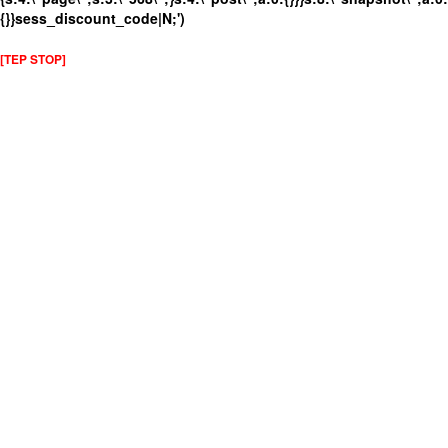
{}}sess_discount_code|N;')
[TEP STOP]