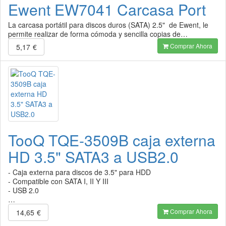
Ewent EW7041 Carcasa Port
La carcasa portátil para discos duros (SATA) 2.5" de Ewent, le
permite realizar de forma cómoda y sencilla copias de…
Comprar Ahora
5,17
€
TooQ TQE-3509B caja externa
HD 3.5" SATA3 a USB2.0
- Caja externa para discos de 3.5" para HDD
- Compatible con SATA I, II Y III
- USB 2.0
…
Comprar Ahora
14,65
€