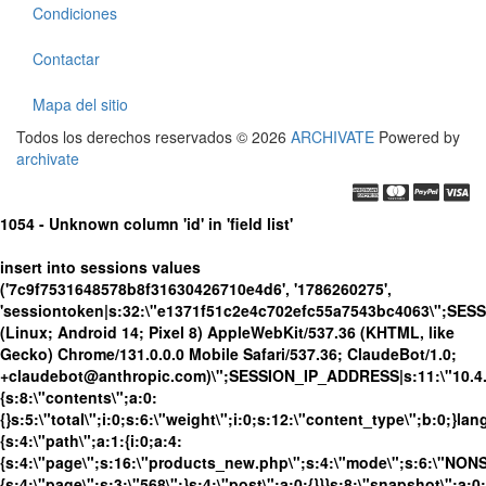
Condiciones
Contactar
Mapa del sitio
Todos los derechos reservados © 2026
ARCHIVATE
Powered by
archivate
1054 - Unknown column 'id' in 'field list'
insert into sessions values
('7c9f7531648578b8f31630426710e4d6', '1786260275',
'sessiontoken|s:32:\"e1371f51c2e4c702efc55a7543bc4063\";SES
(Linux; Android 14; Pixel 8) AppleWebKit/537.36 (KHTML, like
Gecko) Chrome/131.0.0.0 Mobile Safari/537.36; ClaudeBot/1.0;
+claudebot@anthropic.com)\";SESSION_IP_ADDRESS|s:11:\"10.4.98
{s:8:\"contents\";a:0:
{}s:5:\"total\";i:0;s:6:\"weight\";i:0;s:12:\"content_type\";b:0;}
{s:4:\"path\";a:1:{i:0;a:4:
{s:4:\"page\";s:16:\"products_new.php\";s:4:\"mode\";s:6:\"NONSS
{s:4:\"page\";s:3:\"568\";}s:4:\"post\";a:0:{}}}s:8:\"snapshot\";a:0: