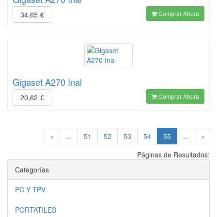
Comprar Ahora
34,65
€
Gigaset A270 Inal
Comprar Ahora
20,62
€
(current)
«
...
51
52
53
54
55
...
»
Páginas de Resultados:
Categorías
PC Y TPV
PORTATILES