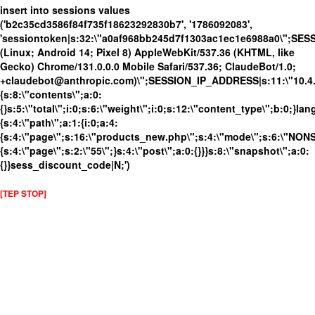
insert into sessions values
('b2c35cd3586f84f735f18623292830b7', '1786092083',
'sessiontoken|s:32:\"a0af968bb245d7f1303ac1ec1e6988a0\";SES
(Linux; Android 14; Pixel 8) AppleWebKit/537.36 (KHTML, like
Gecko) Chrome/131.0.0.0 Mobile Safari/537.36; ClaudeBot/1.0;
+claudebot@anthropic.com)\";SESSION_IP_ADDRESS|s:11:\"10.4.13
{s:8:\"contents\";a:0:
{}s:5:\"total\";i:0;s:6:\"weight\";i:0;s:12:\"content_type\";b:0;}
{s:4:\"path\";a:1:{i:0;a:4:
{s:4:\"page\";s:16:\"products_new.php\";s:4:\"mode\";s:6:\"NONSS
{s:4:\"page\";s:2:\"55\";}s:4:\"post\";a:0:{}}}s:8:\"snapshot\";a:0:
{}}sess_discount_code|N;')
[TEP STOP]