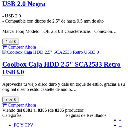
USB 2.0 Negra
- USB 2.0
- Compatible con discos de 2.5" de hasta 9,5 mm de alto
Marca Tooq Modelo TQE-2510B Caracteristicas - Conexión…
4,83
€
Comprar Ahora
Coolbox Caja HDD 2.5" SCA2533 Retro
USB3.0
Aprovecha tu viejo disco duro y dale un toque de estilo, gracias a su
original diseño estilo cassette de audio.…
7,07
€
Comprar Ahora
Viendo del
8381
al
8385
(de
8385
productos)
Categorías
Páginas de Resultados:
«
PC Y TPV
...