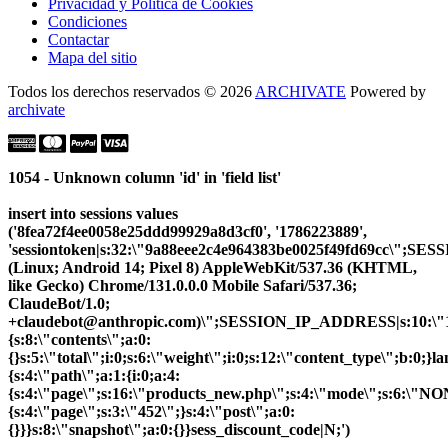
Privacidad y Política de Cookies
Condiciones
Contactar
Mapa del sitio
Todos los derechos reservados © 2026
ARCHIVATE
Powered by
archivate
1054 - Unknown column 'id' in 'field list'
insert into sessions values
('8fea72f4ee0058e25ddd99929a8d3cf0', '1786223889',
'sessiontoken|s:32:\"9a88eee2c4e964383be0025f49fd69cc\";S
(Linux; Android 14; Pixel 8) AppleWebKit/537.36 (KHTML,
like Gecko) Chrome/131.0.0.0 Mobile Safari/537.36;
ClaudeBot/1.0;
+claudebot@anthropic.com)\";SESSION_IP_ADDRESS|s:10:\"10.
{s:8:\"contents\";a:0:
{}s:5:\"total\";i:0;s:6:\"weight\";i:0;s:12:\"content_type\";b:0;
{s:4:\"path\";a:1:{i:0;a:4:
{s:4:\"page\";s:16:\"products_new.php\";s:4:\"mode\";s:6:\"NON
{s:4:\"page\";s:3:\"452\";}s:4:\"post\";a:0:
{}}}s:8:\"snapshot\";a:0:{}}sess_discount_code|N;')