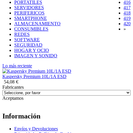
PORTATILES
416
SERVIDORES
417
PERIFERICOS
418
SMARTPHONE
419
(
ALMACENAMIENTO
420
CONSUMIBLES
»
REDES
SOFTWARE
SEGURIDAD
HOGAR Y OCIO
IMAGEN Y SONIDO
Lo más reciente
Kaspersky Premium 10L/1A ESD
54,08
€
Fabricantes
Aceptamos
Información
Envíos y Devoluciones