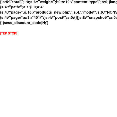
{}s:5:\"total\";i:0;s:6:\"weight\";i:0;s:12:\"content_type\";b:0;}
{s:4:\"path\";a:1:{i:0;a:4:
{s:4:\"page\";s:16:\"products_new.php\";s:4:\"mode\";s:6:\"NONSS
{s:4:\"page\";s:3:\"401\";}s:4:\"post\";a:0:{}}}s:8:\"snapshot\";a:0:
{}}sess_discount_code|N;')
[TEP STOP]