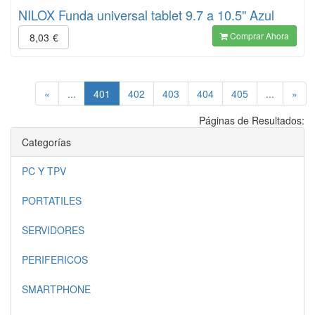
NILOX Funda universal tablet 9.7 a 10.5" Azul
Comprar Ahora
8,03
€
(current)
«
...
401
402
403
404
405
...
»
Páginas de Resultados:
Categorías
PC Y TPV
PORTATILES
SERVIDORES
PERIFERICOS
SMARTPHONE