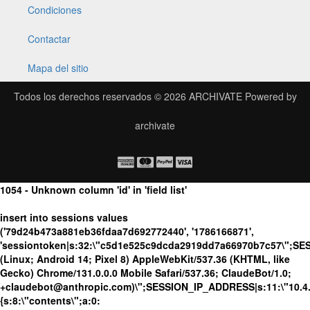
Condiciones
Contactar
Mapa del sitio
Todos los derechos reservados © 2026
ARCHIVATE
Powered by
archivate
1054 - Unknown column 'id' in 'field list'
insert into sessions values
('79d24b473a881eb36fdaa7d692772440', '1786166871',
'sessiontoken|s:32:\"c5d1e525c9dcda2919dd7a66970b7c57\";SE
(Linux; Android 14; Pixel 8) AppleWebKit/537.36 (KHTML, like
Gecko) Chrome/131.0.0.0 Mobile Safari/537.36; ClaudeBot/1.0;
+claudebot@anthropic.com)\";SESSION_IP_ADDRESS|s:11:\"10.4.98
{s:8:\"contents\";a:0: