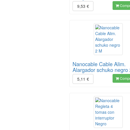
Compr
9,53
€
Nanocable Cable Alim.
Alargador schuko negro
Compr
5,11
€