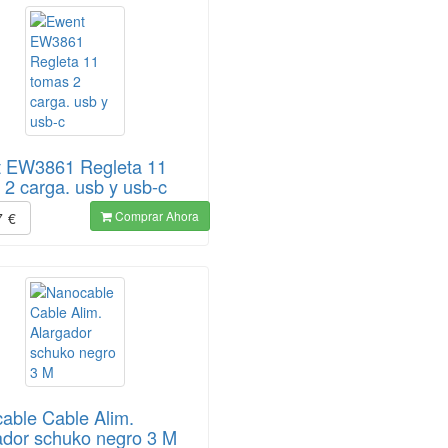
 EW3861 Regleta 11
 2 carga. usb y usb-c
Comprar Ahora
7
€
able Cable Alim.
ador schuko negro 3 M