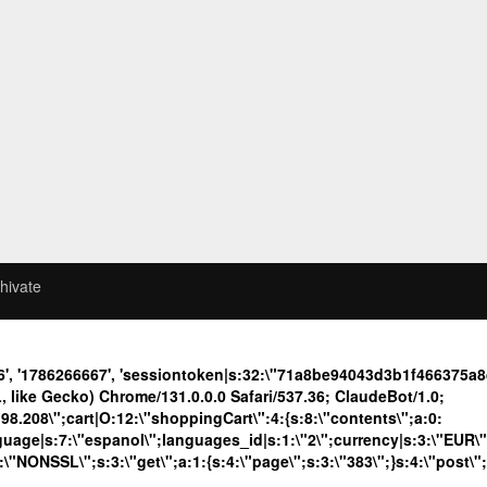
hivate
6', '1786266667', 'sessiontoken|s:32:\"71a8be94043d3b1f466375
like Gecko) Chrome/131.0.0.0 Safari/537.36; ClaudeBot/1.0;
208\";cart|O:12:\"shoppingCart\":4:{s:8:\"contents\";a:0:
language|s:7:\"espanol\";languages_id|s:1:\"2\";currency|s:3:\"EUR\
\"NONSSL\";s:3:\"get\";a:1:{s:4:\"page\";s:3:\"383\";}s:4:\"post\"