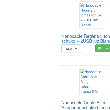
Nanocable Regleta 3 to
schuko + 2USB luz Blan
Compr
14,31
€
Nanocable Cable Alim.
Alargador schuko blanc