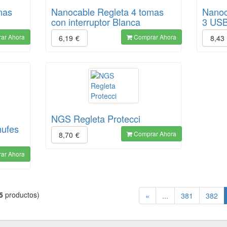
mas
Nanocable Regleta 4 tomas
Nanoc
con interruptor Blanca
3 USB
ar Ahora
Comprar Ahora
6,19
€
8,43
NGS Regleta Protecci
hufes
Comprar Ahora
8,70
€
ar Ahora
5
productos)
«
...
381
382