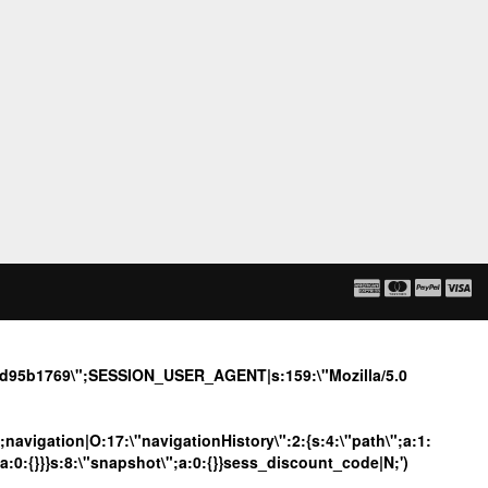
a8d95b1769\";SESSION_USER_AGENT|s:159:\"Mozilla/5.0
";navigation|O:17:\"navigationHistory\":2:{s:4:\"path\";a:1:
;a:0:{}}}s:8:\"snapshot\";a:0:{}}sess_discount_code|N;')