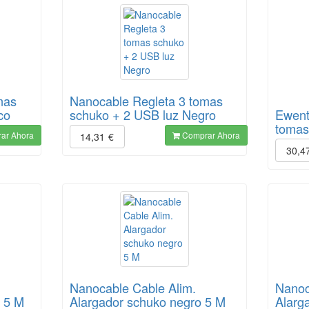
mas
Nanocable Regleta 3 tomas
co
schuko + 2 USB luz Negro
Ewent
tomas
ar Ahora
Comprar Ahora
14,31
€
30,4
Nanocable Cable Alim.
Nanoc
o 5 M
Alargador schuko negro 5 M
Alarg