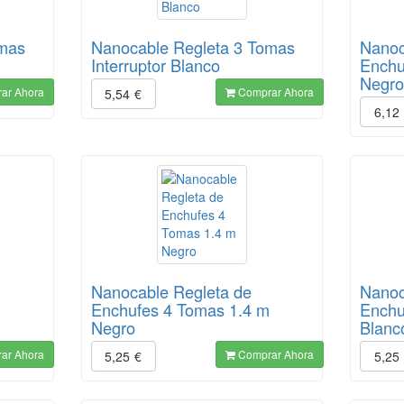
omas
Nanocable Regleta 3 Tomas
Nanoc
Interruptor Blanco
Enchu
Negr
ar Ahora
Comprar Ahora
5,54
€
6,12
Nanocable Regleta de
Nanoc
Enchufes 4 Tomas 1.4 m
Enchu
Negro
Blanc
ar Ahora
Comprar Ahora
5,25
€
5,25