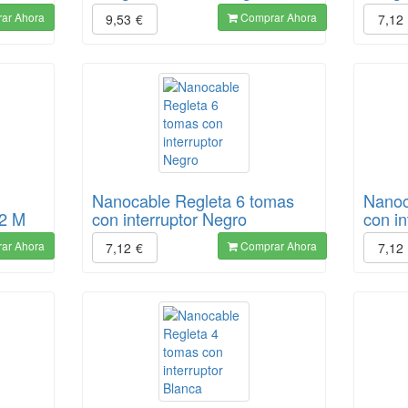
ar Ahora
Comprar Ahora
9,53
€
7,12
Nanocable Regleta 6 tomas
Nanoc
 2 M
con interruptor Negro
con in
ar Ahora
Comprar Ahora
7,12
€
7,12