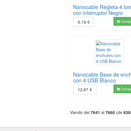
Nanocable Regleta 4 to
con interruptor Negro
Compr
6,19
€
Nanocable Base de enc
con 4 USB Blanco
Compr
12,87
€
Viendo del
7641
al
7660
(de
838