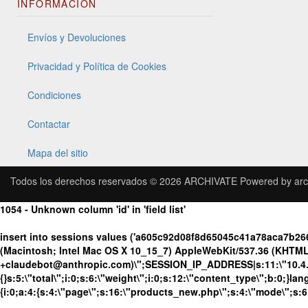
INFORMACIÓN
Envíos y Devoluciones
Privacidad y Política de Cookies
Condiciones
Contactar
Mapa del sitio
Todos los derechos reservados © 2026
ARCHIVATE
Powered by
arc
1054 - Unknown column 'id' in 'field list'
insert into sessions values ('a605c92d08f8d65045c41a78aca7b26
(Macintosh; Intel Mac OS X 10_15_7) AppleWebKit/537.36 (KHTML, 
+claudebot@anthropic.com)\";SESSION_IP_ADDRESS|s:11:\"10.4.98.
{}s:5:\"total\";i:0;s:6:\"weight\";i:0;s:12:\"content_type\";b:0;}
{i:0;a:4:{s:4:\"page\";s:16:\"products_new.php\";s:4:\"mode\";s:6: