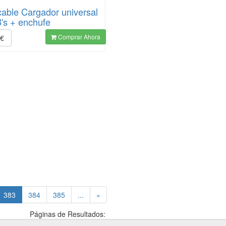
able Cargador universal
's + enchufe
Comprar Ahora
€
(current)
383
384
385
...
»
Páginas de Resultados: