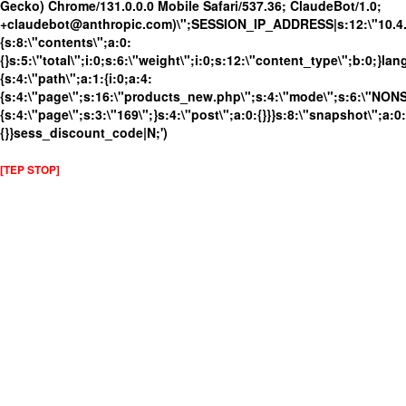
Gecko) Chrome/131.0.0.0 Mobile Safari/537.36; ClaudeBot/1.0;
+claudebot@anthropic.com)\";SESSION_IP_ADDRESS|s:12:\"10.4.19
{s:8:\"contents\";a:0:
{}s:5:\"total\";i:0;s:6:\"weight\";i:0;s:12:\"content_type\";b:0;}
{s:4:\"path\";a:1:{i:0;a:4:
{s:4:\"page\";s:16:\"products_new.php\";s:4:\"mode\";s:6:\"NONSS
{s:4:\"page\";s:3:\"169\";}s:4:\"post\";a:0:{}}}s:8:\"snapshot\";a:0:
{}}sess_discount_code|N;')
[TEP STOP]