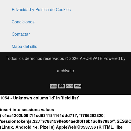
Privacidad y Política de Cookies
Condiciones
Contactar
Mapa del sitio
Todos los derechos reservados © 2026
ARCHIVATE
Powered by
archivate
1054 - Unknown column 'id' in 'field list'
insert into sessions values
('c1ea1202b09f7f1cd634184161ddd71f', '1786292820',
'sessiontoken|s:32:\"9788159ffe504aedf0f16b1a6ff97985\";SESS
(Linux; Android 14; Pixel 8) AppleWebKit/537.36 (KHTML, like