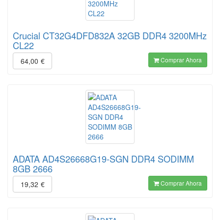
Crucial CT32G4DFD832A 32GB DDR4 3200MHz
CL22
Comprar Ahora
64,00
€
ADATA AD4S26668G19-SGN DDR4 SODIMM
8GB 2666
Comprar Ahora
19,32
€