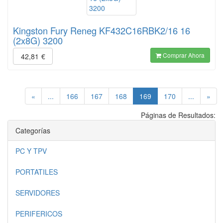
Kingston Fury Reneg KF432C16RBK2/16 16
(2x8G) 3200
Comprar Ahora
42,81
€
(current)
«
...
166
167
168
169
170
...
»
Páginas de Resultados:
Categorías
PC Y TPV
PORTATILES
SERVIDORES
PERIFERICOS