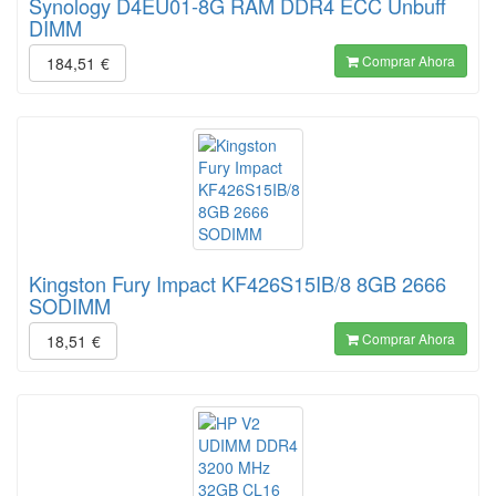
Synology D4EU01-8G RAM DDR4 ECC Unbuff
DIMM
Comprar Ahora
184,51
€
Kingston Fury Impact KF426S15IB/8 8GB 2666
SODIMM
Comprar Ahora
18,51
€