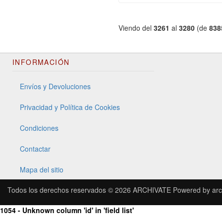
Viendo del
3261
al
3280
(de
838
INFORMACIÓN
Envíos y Devoluciones
Privacidad y Política de Cookies
Condiciones
Contactar
Mapa del sitio
Todos los derechos reservados © 2026
ARCHIVATE
Powered by
arc
1054 - Unknown column 'id' in 'field list'