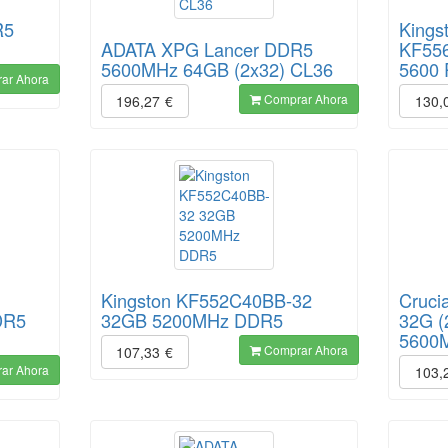
R5
Kings
ADATA XPG Lancer DDR5
KF55
5600MHz 64GB (2x32) CL36
5600
ar Ahora
Comprar Ahora
196,27
€
130,
Kingston KF552C40BB-32
Cruc
DR5
32GB 5200MHz DDR5
32G 
5600
Comprar Ahora
107,33
€
ar Ahora
103,