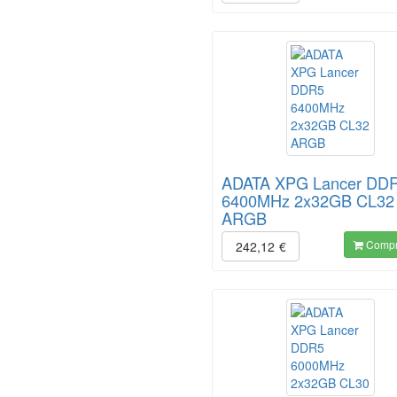
ADATA XPG Lancer DD
6400MHz 2x32GB CL32
ARGB
Compr
242,12
€