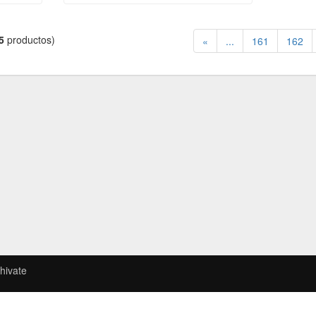
5
productos)
«
...
161
162
hivate