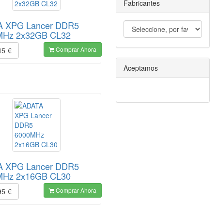
Fabricantes
A XPG Lancer DDR5
MHz 2x32GB CL32
Comprar Ahora
45
€
Aceptamos
A XPG Lancer DDR5
MHz 2x16GB CL30
Comprar Ahora
95
€