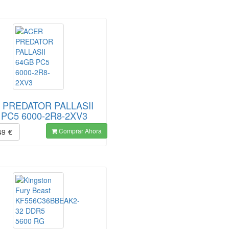
 PREDATOR PALLASII
 PC5 6000-2R8-2XV3
Comprar Ahora
49
€