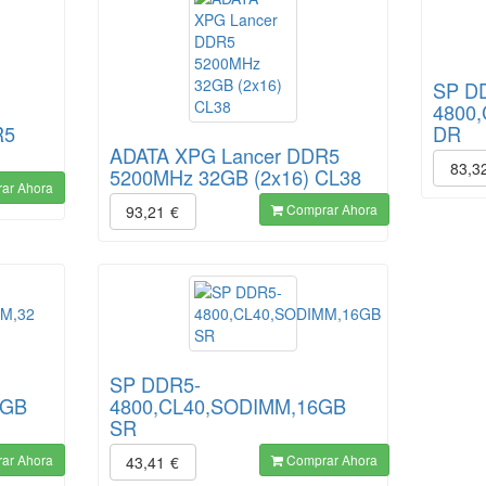
SP D
4800
R5
DR
ADATA XPG Lancer DDR5
83,3
5200MHz 32GB (2x16) CL38
ar Ahora
Comprar Ahora
93,21
€
SP DDR5-
 GB
4800,CL40,SODIMM,16GB
SR
ar Ahora
Comprar Ahora
43,41
€