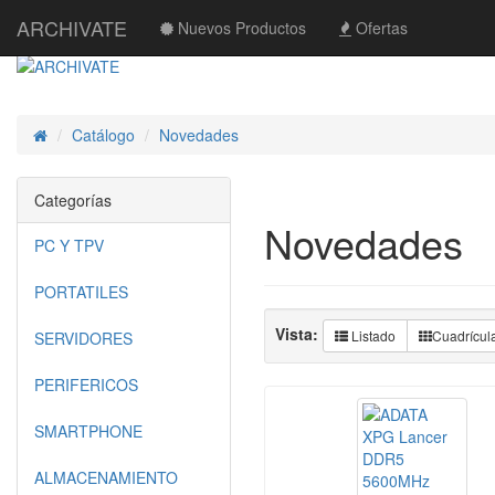
ARCHIVATE
Nuevos Productos
Ofertas
Catálogo
Novedades
Inicio
Categorías
Novedades
PC Y TPV
PORTATILES
Vista:
Listado
Cuadrícul
SERVIDORES
PERIFERICOS
SMARTPHONE
ALMACENAMIENTO