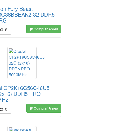
ton Fury Beast
6C36BBEAK2-32 DDR5
 RG
Comprar Ahora
00
€
ial CP2K16G56C46U5
(2x16) DDR5 PRO
MHz
Comprar Ahora
28
€