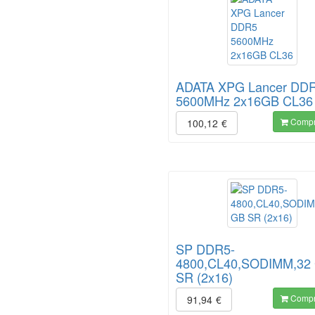
ADATA XPG Lancer DD
5600MHz 2x16GB CL36
Compr
100,12
€
SP DDR5-
4800,CL40,SODIMM,32
SR (2x16)
Compr
91,94
€