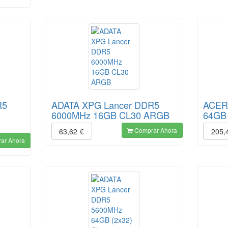
R5
ADATA XPG Lancer DDR5
ACER
6000MHz 16GB CL30 ARGB
64GB
Comprar Ahora
63,62
€
205,
ar Ahora