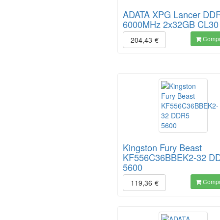
ADATA XPG Lancer DD
6000MHz 2x32GB CL30
Compr
204,43
€
Kingston Fury Beast
KF556C36BBEK2-32 D
5600
Compr
119,36
€