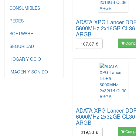
CONSUMIBLES
REDES
ADATA XPG Lancer DD
5600MHz 2x16GB CL36
ARGB
SOFTWARE
Compr
107,67
€
SEGURIDAD
HOGAR Y OCIO
IMAGEN Y SONIDO
ADATA XPG Lancer DD
6000MHz 2x32GB CL30
ARGB
Compr
219,33
€