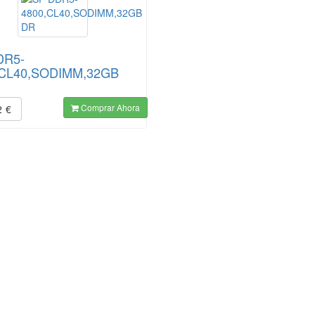
DR5-
,CL40,SODIMM,32GB
Comprar Ahora
2
€