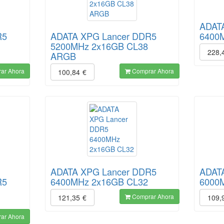
ADAT
R5
ADATA XPG Lancer DDR5
6400
5200MHz 2x16GB CL38
228,
ARGB
ar Ahora
Comprar Ahora
100,84
€
ADATA XPG Lancer DDR5
ADAT
R5
6400MHz 2x16GB CL32
6000
Comprar Ahora
121,35
€
109,
ar Ahora