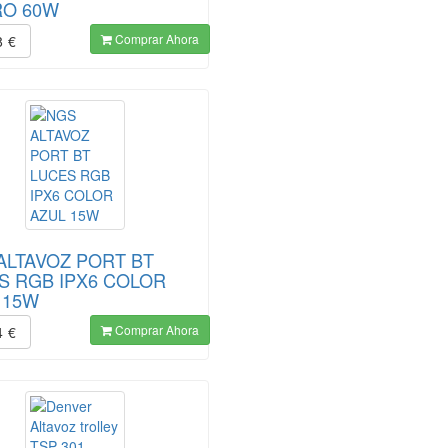
O 60W
Comprar Ahora
8
€
ALTAVOZ PORT BT
S RGB IPX6 COLOR
 15W
Comprar Ahora
4
€