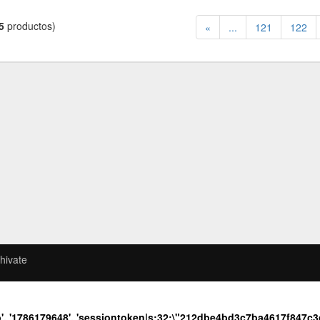
5
productos)
«
...
121
122
hivate
b', '1786179648', 'sessiontoken|s:32:\"212dbe4bd3c7ba4617f847