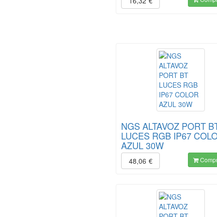
16,32
€
NGS ALTAVOZ PORT B
LUCES RGB IP67 COL
AZUL 30W
Compr
48,06
€