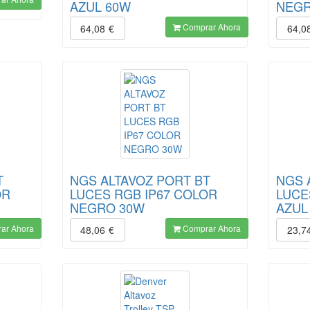
AZUL 60W
NEGR
Comprar Ahora
64,08
€
64,0
T
NGS ALTAVOZ PORT BT
NGS 
OR
LUCES RGB IP67 COLOR
LUCE
NEGRO 30W
AZUL
ar Ahora
Comprar Ahora
48,06
€
23,7