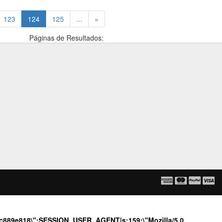
(current)
123
124
125
...
»
Páginas de Resultados:
c3c889e818\";SESSION_USER_AGENT|s:159:\"Mozilla/5.0