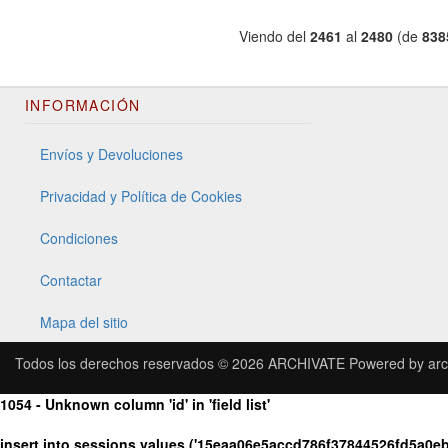
Viendo del
2461
al
2480
(de
838
INFORMACIÓN
Envíos y Devoluciones
Privacidad y Política de Cookies
Condiciones
Contactar
Mapa del sitio
Todos los derechos reservados © 2026
ARCHIVATE
Powered by
arc
1054 - Unknown column 'id' in 'field list'
insert into sessions values ('15eaa06e5accd786f37844526fd5a0e