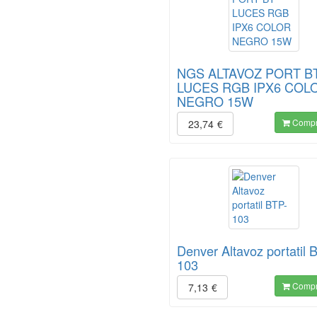
NGS ALTAVOZ PORT B
LUCES RGB IPX6 COL
NEGRO 15W
Compr
23,74
€
Denver Altavoz portatil 
103
Compr
7,13
€