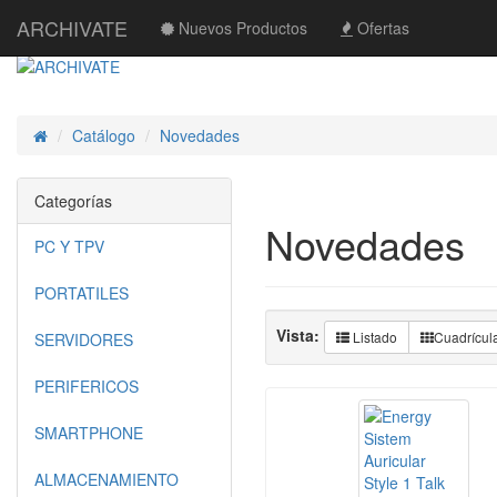
ARCHIVATE
Nuevos Productos
Ofertas
Catálogo
Novedades
Inicio
Categorías
Novedades
PC Y TPV
PORTATILES
Vista:
Listado
Cuadrícul
SERVIDORES
PERIFERICOS
SMARTPHONE
ALMACENAMIENTO