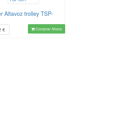
r Altavoz trolley TSP-
Comprar Ahora
2
€