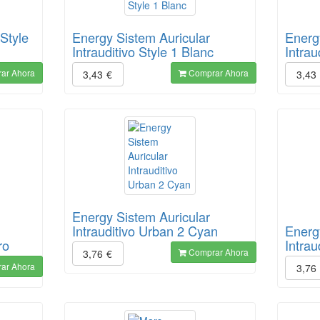
Style
Energy Sistem Auricular
Energ
Intrauditivo Style 1 Blanc
Intrau
ar Ahora
Comprar Ahora
3,43
€
3,43
Energy Sistem Auricular
Intrauditivo Urban 2 Cyan
Energ
ro
Intra
Comprar Ahora
3,76
€
ar Ahora
3,76