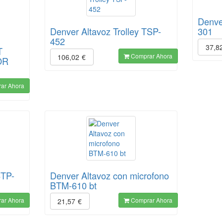
Denve
Denver Altavoz Trolley TSP-
301
452
37,8
T
Comprar Ahora
106,02
€
OR
ar Ahora
BTP-
Denver Altavoz con microfono
BTM-610 bt
ar Ahora
Comprar Ahora
21,57
€