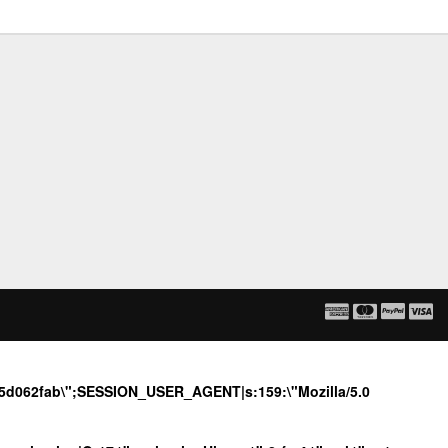
6f5d062fab\";SESSION_USER_AGENT|s:159:\"Mozilla/5.0