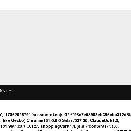
hivate
b', '1786202679', 'sessiontoken|s:32:\"93c7e58903eb396cba312d
like Gecko) Chrome/131.0.0.0 Safari/537.36; ClaudeBot/1.0;
.96\";cart|O:12:\"shoppingCart\":4:{s:8:\"contents\";a:0: