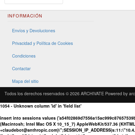
INFORMACIÓN
Envíos y Devoluciones
Privacidad y Política de Cookies
Condiciones
Contactar
Mapa del sitio
Todos los derechos reservados © 2026
ARCHIVATE
Powered by
arc
1054 - Unknown column 'id' in 'field list'
insert into sessions values ('a54f02869d7556a15ac999c87657539
(Macintosh; Intel Mac OS X 10_15_7) AppleWebKit/537.36 (KHTML, 
+claudebot@anthropic.com)\";SESSION_IP_ADDRESS|s:11:\"10.4.131