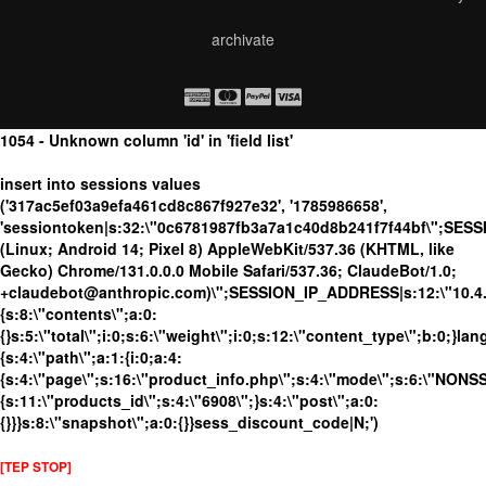
archivate
1054 - Unknown column 'id' in 'field list'
insert into sessions values
('317ac5ef03a9efa461cd8c867f927e32', '1785986658',
'sessiontoken|s:32:\"0c6781987fb3a7a1c40d8b241f7f44bf\";SES
(Linux; Android 14; Pixel 8) AppleWebKit/537.36 (KHTML, like
Gecko) Chrome/131.0.0.0 Mobile Safari/537.36; ClaudeBot/1.0;
+claudebot@anthropic.com)\";SESSION_IP_ADDRESS|s:12:\"10.4.19
{s:8:\"contents\";a:0:
{}s:5:\"total\";i:0;s:6:\"weight\";i:0;s:12:\"content_type\";b:0;}
{s:4:\"path\";a:1:{i:0;a:4:
{s:4:\"page\";s:16:\"product_info.php\";s:4:\"mode\";s:6:\"NONSSL
{s:11:\"products_id\";s:4:\"6908\";}s:4:\"post\";a:0:
{}}}s:8:\"snapshot\";a:0:{}}sess_discount_code|N;')
[TEP STOP]