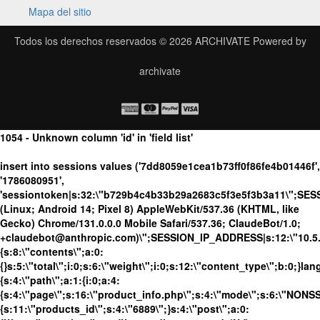
Mapa del sitio
Todos los derechos reservados © 2026
ARCHIVATE
Powered by
archivate
1054 - Unknown column 'id' in 'field list'
insert into sessions values ('7dd8059e1cea1b73ff0f86fe4b01446f',
'1786080951',
'sessiontoken|s:32:\"b729b4c4b33b29a2683c5f3e5f3b3a11\";SES
(Linux; Android 14; Pixel 8) AppleWebKit/537.36 (KHTML, like
Gecko) Chrome/131.0.0.0 Mobile Safari/537.36; ClaudeBot/1.0;
+claudebot@anthropic.com)\";SESSION_IP_ADDRESS|s:12:\"10.5.16
{s:8:\"contents\";a:0:
{}s:5:\"total\";i:0;s:6:\"weight\";i:0;s:12:\"content_type\";b:0;}
{s:4:\"path\";a:1:{i:0;a:4:
{s:4:\"page\";s:16:\"product_info.php\";s:4:\"mode\";s:6:\"NONSSL
{s:11:\"products_id\";s:4:\"6889\";}s:4:\"post\";a:0: