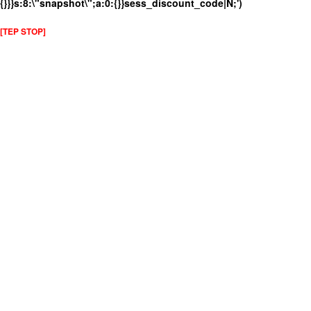
{}}}s:8:\"snapshot\";a:0:{}}sess_discount_code|N;')
[TEP STOP]