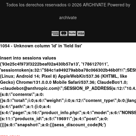
Todos los derechos reservados © 2026
ARCHIVATE
Powered by
archivate
1054 - Unknown column 'id' in 'field list'
insert into sessions values
('93e25c4f973f3222beaf02a430b57a13', '1786127011',
'sessiontoken|s:32:\"584c1a949279abba78c066302b46b0f1\";SES
(Linux; Android 14; Pixel 8) AppleWebKit/537.36 (KHTML, like
Gecko) Chrome/131.0.0.0 Mobile Safari/537.36; ClaudeBot/1.0;
+claudebot@anthropic.com)\";SESSION_IP_ADDRESS|s:12:\"10.4.19
{s:8:\"contents\";a:0:
{}s:5:\"total\";i:0;s:6:\"weight\";i:0;s:12:\"content_type\";b:0;}
{s:4:\"path\";a:1:{i:0;a:4:
{s:4:\"page\";s:16:\"product_info.php\";s:4:\"mode\";s:6:\"NONSSL
{s:11:\"products_id\";s:5:\"19691\";}s:4:\"post\";a:0:
{}}}s:8:\"snapshot\";a:0:{}}sess_discount_code|N;')