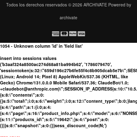
Todos los derechos reservados © 2026
ARCHIVATE
Powered by
archivate
1054 - Unknown column 'id' in 'field list'
insert into sessions values
('b3aaf324a8500ac274d68a81ba994b62', '1786079470',
'sessiontoken|s:32:\"659d196c27b6fe55f4c8b905dcab5e7b\";SES
(Linux; Android 14; Pixel 8) AppleWebKit/537.36 (KHTML, like
Gecko) Chrome/131.0.0.0 Mobile Safari/537.36; ClaudeBot/1.0;
+claudebot@anthropic.com)\";SESSION_IP_ADDRESS|s:10:\"10.5.63
{s:8:\"contents\";a:0:
{}s:5:\"total\";i:0;s:6:\"weight\";i:0;s:12:\"content_type\";b:0;}
{s:4:\"path\";a:1:{i:0;a:4:
{s:4:\"page\";s:16:\"product_info.php\";s:4:\"mode\";s:6:\"NONSSL
{s:11:\"products_id\";s:5:\"19642\";}s:4:\"post\";a:0:
{}}}s:8:\"snapshot\";a:0:{}}sess_discount_code|N;')