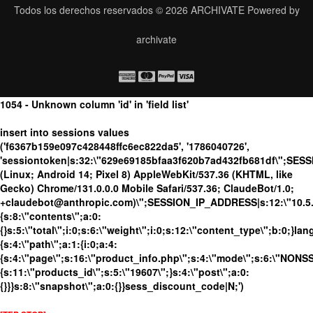
Todos los derechos reservados © 2026
ARCHIVATE
Powered by
archivate
1054 - Unknown column 'id' in 'field list'
insert into sessions values
('f6367b159e097c428448ffc6ec822da5', '1786040726',
'sessiontoken|s:32:\"629e69185bfaa3f620b7ad432fb681df\";SES
(Linux; Android 14; Pixel 8) AppleWebKit/537.36 (KHTML, like
Gecko) Chrome/131.0.0.0 Mobile Safari/537.36; ClaudeBot/1.0;
+claudebot@anthropic.com)\";SESSION_IP_ADDRESS|s:12:\"10.5.16
{s:8:\"contents\";a:0:
{}s:5:\"total\";i:0;s:6:\"weight\";i:0;s:12:\"content_type\";b:0;}
{s:4:\"path\";a:1:{i:0;a:4:
{s:4:\"page\";s:16:\"product_info.php\";s:4:\"mode\";s:6:\"NONSSL
{s:11:\"products_id\";s:5:\"19607\";}s:4:\"post\";a:0:
{}}}s:8:\"snapshot\";a:0:{}}sess_discount_code|N;')