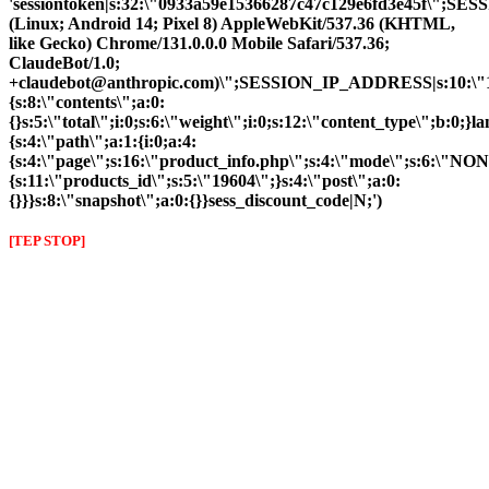
'sessiontoken|s:32:\"0933a59e15366287c47c129e6fd3e45f\";S
(Linux; Android 14; Pixel 8) AppleWebKit/537.36 (KHTML,
like Gecko) Chrome/131.0.0.0 Mobile Safari/537.36;
ClaudeBot/1.0;
+claudebot@anthropic.com)\";SESSION_IP_ADDRESS|s:10:\"10.
{s:8:\"contents\";a:0:
{}s:5:\"total\";i:0;s:6:\"weight\";i:0;s:12:\"content_type\";b:0;
{s:4:\"path\";a:1:{i:0;a:4:
{s:4:\"page\";s:16:\"product_info.php\";s:4:\"mode\";s:6:\"NON
{s:11:\"products_id\";s:5:\"19604\";}s:4:\"post\";a:0:
{}}}s:8:\"snapshot\";a:0:{}}sess_discount_code|N;')
[TEP STOP]