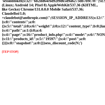
'sessiontoken|s:32:\"6b2dd64c6d92f9d65d9a6273db7b9c70\";
(Linux; Android 14; Pixel 8) AppleWebKit/537.36 (KHTML,
like Gecko) Chrome/131.0.0.0 Mobile Safari/537.36;
ClaudeBot/1.0;
+claudebot@anthropic.com)\";SESSION_IP_ADDRESS|s:12:\"10.
{s:8:\"contents\";a:0:
{}s:5:\"total\";i:0;s:6:\"weight\";i:0;s:12:\"content_type\";b:0;
{s:4:\"path\";a:1:{i:0;a:4:
{s:4:\"page\";s:16:\"product_info.php\";s:4:\"mode\";s:6:\"NON
{s:11:\"products_id\";s:5:\"19597\";}s:4:\"post\";a:0:
{}}}s:8:\"snapshot\";a:0:{}}sess_discount_code|N;')
[TEP STOP]