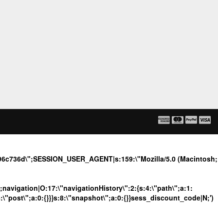
6596c736d\";SESSION_USER_AGENT|s:159:\"Mozilla/5.0 (Macintosh;
";navigation|O:17:\"navigationHistory\":2:{s:4:\"path\";a:1:
4:\"post\";a:0:{}}}s:8:\"snapshot\";a:0:{}}sess_discount_code|N;')