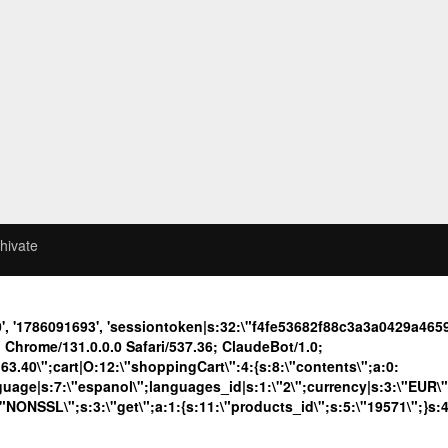
hivate
0', '1786091693', 'sessiontoken|s:32:\"f4fe53682f88c3a3a0429a4
Chrome/131.0.0.0 Safari/537.36; ClaudeBot/1.0;
40\";cart|O:12:\"shoppingCart\":4:{s:8:\"contents\";a:0:
language|s:7:\"espanol\";languages_id|s:1:\"2\";currency|s:3:\"EUR\
\"NONSSL\";s:3:\"get\";a:1:{s:11:\"products_id\";s:5:\"19571\";}s: