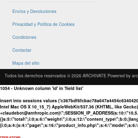
Envíos y Devoluciones
Privacidad y Política de Cookies
Condiciones
Contactar
Mapa del sitio
Todos los derechos reservados © 2026
ARCHIVATE
Powered by
arc
1054 - Unknown column 'id' in 'field list'
insert into sessions values ('c367bdf6fcbac78a647a4454c634042
Intel Mac OS X 10_15_7) AppleWebKit/537.36 (KHTML, like Gecko) 
+claudebot@anthropic.com)\";SESSION_IP_ADDRESS|s:10:\"10.5.63.
{}s:5:\"total\";i:0;s:6:\"weight\";i:0;s:12:\"content_type\";b:0;}
{i:0;a:4:{s:4:\"page\";s:16:\"product_info.php\";s:4:\"mode\";s:6:
[TEP STOP]