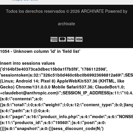
Todos los derechos reservados © 2026
ARCHIVATE
Powered by
archivate
1054 - Unknown column 'id' in 'field list'
insert into sessions values
('d164bf3e40373ca3dbec15b0a1f7b5f9', '1786112598',
'sessiontoken|s:32:\"326c51b0d460c6bc0b69923698812a69\";SE
(Linux; Android 14; Pixel 8) AppleWebKit/537.36 (KHTML, like
Gecko) Chrome/131.0.0.0 Mobile Safari/537.36; ClaudeBot/1.0;
+claudebot@anthropic.com)\";SESSION_IP_ADDRESS|s:11:\"10.4.98
{s:8:\"contents\";a:0:
{}s:5:\"total\";i:0;s:6:\"weight\";i:0;s:12:\"content_type\";b:0;}
{s:4:\"path\";a:1:{i:0;a:4:
{s:4:\"page\";s:16:\"product_info.php\";s:4:\"mode\";s:6:\"NONSSL
{s:11:\"products_id\";s:5:\"19560\";}s:4:\"post\";a:0:
{}}}s:8:\"snapshot\";a:0:{}}sess_discount_code|N;')