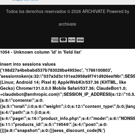
Todos los derechos reservados © 2026
ARCHIVATE
Powered by
archivate
1054 - Unknown column 'id' in 'field list'
insert into sessions values
('198d27a4bebabd537b783028ba4953ec', '1786100803',
'sessiontoken|s:32:\"037a3d3c101ea3958a9f741d926eef9b\";SES
(Linux; Android 14; Pixel 8) AppleWebKit/537.36 (KHTML, like
Gecko) Chrome/131.0.0.0 Mobile Safari/537.36; ClaudeBot/1.0;
+claudebot@anthropic.com)\";SESSION_IP_ADDRESS|s:12:\"10.5.17
{s:8:\"contents\";a:0:
{}s:5:\"total\";i:0;s:6:\"weight\";i:0;s:12:\"content_type\";b:0;}
{s:4:\"path\";a:1:{i:0;a:4:
{s:4:\"page\";s:16:\"product_info.php\";s:4:\"mode\";s:6:\"NONSSL
{s:11:\"products_id\";s:5:\"19544\";}s:4:\"post\";a:0:
{}}}s:8:\"snapshot\";a:0:{}}sess_discount_code|N;')