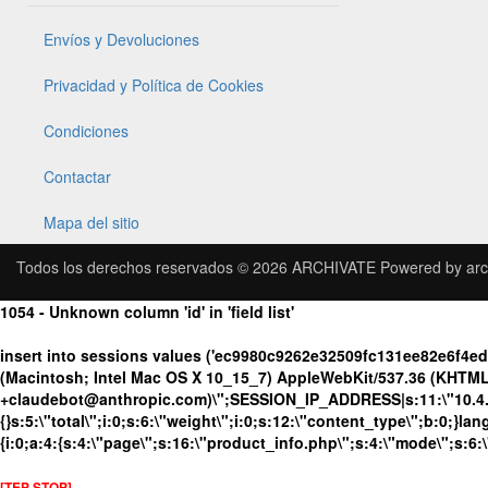
Envíos y Devoluciones
Privacidad y Política de Cookies
Condiciones
Contactar
Mapa del sitio
Todos los derechos reservados © 2026
ARCHIVATE
Powered by
arc
1054 - Unknown column 'id' in 'field list'
insert into sessions values ('ec9980c9262e32509fc131ee82e6f4e
(Macintosh; Intel Mac OS X 10_15_7) AppleWebKit/537.36 (KHTML, 
+claudebot@anthropic.com)\";SESSION_IP_ADDRESS|s:11:\"10.4.98.
{}s:5:\"total\";i:0;s:6:\"weight\";i:0;s:12:\"content_type\";b:0;}
{i:0;a:4:{s:4:\"page\";s:16:\"product_info.php\";s:4:\"mode\";s:6:
[TEP STOP]