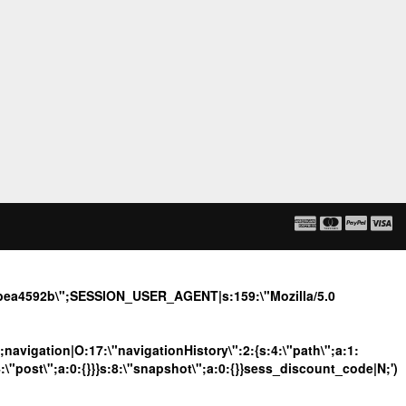
2ebea4592b\";SESSION_USER_AGENT|s:159:\"Mozilla/5.0
";navigation|O:17:\"navigationHistory\":2:{s:4:\"path\";a:1:
4:\"post\";a:0:{}}}s:8:\"snapshot\";a:0:{}}sess_discount_code|N;')