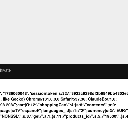
hivate
d', '1786060048', 'sessiontoken|s:32:\"3922c9298df3b6849bb430
like Gecko) Chrome/131.0.0.0 Safari/537.36; ClaudeBot/1.0;
208\";cart|O:12:\"shoppingCart\":4:{s:8:\"contents\";a:0:
language|s:7:\"espanol\";languages_id|s:1:\"2\";currency|s:3:\"EUR\
\"NONSSL\";s:3:\"get\";a:1:{s:11:\"products_id\";s:5:\"19530\";}s: