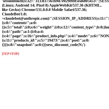
'sessiontoken|s:32:\"3133f3756169d7e029efe85ea6805453\";S
(Linux; Android 14; Pixel 8) AppleWebKit/537.36 (KHTML,
like Gecko) Chrome/131.0.0.0 Mobile Safari/537.36;
ClaudeBot/1.0;
+claudebot@anthropic.com)\";SESSION_IP_ADDRESS|s:11:\"10.
{s:8:\"contents\";a:0:
{}s:5:\"total\";i:0;s:6:\"weight\";i:0;s:12:\"content_type\";b:0;
{s:4:\"path\";a:1:{i:0;a:4:
{s:4:\"page\";s:16:\"product_info.php\";s:4:\"mode\";s:6:\"NON
{s:11:\"products_id\";s:5:\"19473\";}s:4:\"post\";a:0:
{}}}s:8:\"snapshot\";a:0:{}}sess_discount_code|N;')
[TEP STOP]