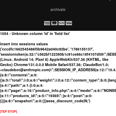
archivate
1054 - Unknown column 'id' in 'field list'
insert into sessions values
('cccdfc1662545486f5b9642a040c92be', '1786155137',
'sessiontoken|s:32:\"c562bf122395b1c91ce66c18f4107d59\";SES
(Linux; Android 14; Pixel 8) AppleWebKit/537.36 (KHTML, like
Gecko) Chrome/131.0.0.0 Mobile Safari/537.36; ClaudeBot/1.0;
+claudebot@anthropic.com)\";SESSION_IP_ADDRESS|s:12:\"10.4.19
{s:8:\"contents\";a:0:
{}s:5:\"total\";i:0;s:6:\"weight\";i:0;s:12:\"content_type\";b:0;}
{s:4:\"path\";a:1:{i:0;a:4:
{s:4:\"page\";s:16:\"product_info.php\";s:4:\"mode\";s:6:\"NONSSL
{s:11:\"products_id\";s:5:\"19365\";}s:4:\"post\";a:0:
{}}}s:8:\"snapshot\";a:0:{}}sess_discount_code|N;')
[TEP STOP]