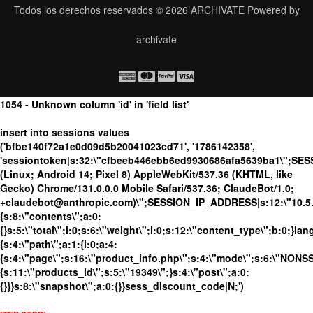
Todos los derechos reservados © 2026
ARCHIVATE
Powered by
archivate
1054 - Unknown column 'id' in 'field list'
insert into sessions values
('bfbe140f72a1e0d09d5b20041023cd71', '1786142358',
'sessiontoken|s:32:\"cfbeeb446ebb6ed9930686afa5639ba1\";SES
(Linux; Android 14; Pixel 8) AppleWebKit/537.36 (KHTML, like
Gecko) Chrome/131.0.0.0 Mobile Safari/537.36; ClaudeBot/1.0;
+claudebot@anthropic.com)\";SESSION_IP_ADDRESS|s:12:\"10.5.17
{s:8:\"contents\";a:0:
{}s:5:\"total\";i:0;s:6:\"weight\";i:0;s:12:\"content_type\";b:0;}
{s:4:\"path\";a:1:{i:0;a:4:
{s:4:\"page\";s:16:\"product_info.php\";s:4:\"mode\";s:6:\"NONSSL
{s:11:\"products_id\";s:5:\"19349\";}s:4:\"post\";a:0:
{}}}s:8:\"snapshot\";a:0:{}}sess_discount_code|N;')