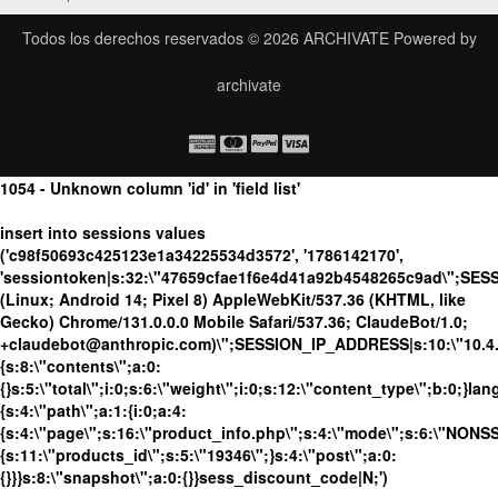
Todos los derechos reservados © 2026
ARCHIVATE
Powered by
archivate
1054 - Unknown column 'id' in 'field list'
insert into sessions values
('c98f50693c425123e1a34225534d3572', '1786142170',
'sessiontoken|s:32:\"47659cfae1f6e4d41a92b4548265c9ad\";SES
(Linux; Android 14; Pixel 8) AppleWebKit/537.36 (KHTML, like
Gecko) Chrome/131.0.0.0 Mobile Safari/537.36; ClaudeBot/1.0;
+claudebot@anthropic.com)\";SESSION_IP_ADDRESS|s:10:\"10.4.86
{s:8:\"contents\";a:0:
{}s:5:\"total\";i:0;s:6:\"weight\";i:0;s:12:\"content_type\";b:0;}
{s:4:\"path\";a:1:{i:0;a:4:
{s:4:\"page\";s:16:\"product_info.php\";s:4:\"mode\";s:6:\"NONSSL
{s:11:\"products_id\";s:5:\"19346\";}s:4:\"post\";a:0:
{}}}s:8:\"snapshot\";a:0:{}}sess_discount_code|N;')