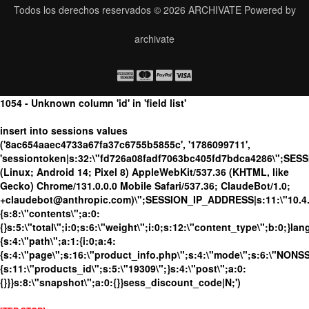
Todos los derechos reservados © 2026
ARCHIVATE
Powered by
archivate
1054 - Unknown column 'id' in 'field list'
insert into sessions values
('8ac654aaec4733a67fa37c6755b5855c', '1786099711',
'sessiontoken|s:32:\"fd726a08fadf7063bc405fd7bdca4286\";SES
(Linux; Android 14; Pixel 8) AppleWebKit/537.36 (KHTML, like
Gecko) Chrome/131.0.0.0 Mobile Safari/537.36; ClaudeBot/1.0;
+claudebot@anthropic.com)\";SESSION_IP_ADDRESS|s:11:\"10.4.13
{s:8:\"contents\";a:0:
{}s:5:\"total\";i:0;s:6:\"weight\";i:0;s:12:\"content_type\";b:0;}
{s:4:\"path\";a:1:{i:0;a:4:
{s:4:\"page\";s:16:\"product_info.php\";s:4:\"mode\";s:6:\"NONSSL
{s:11:\"products_id\";s:5:\"19309\";}s:4:\"post\";a:0:
{}}}s:8:\"snapshot\";a:0:{}}sess_discount_code|N;')