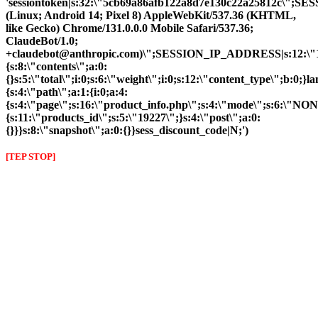
'sessiontoken|s:32:\"5cb69a86afb122a8d7e130c22a25812c\";S
(Linux; Android 14; Pixel 8) AppleWebKit/537.36 (KHTML,
like Gecko) Chrome/131.0.0.0 Mobile Safari/537.36;
ClaudeBot/1.0;
+claudebot@anthropic.com)\";SESSION_IP_ADDRESS|s:12:\"10.
{s:8:\"contents\";a:0:
{}s:5:\"total\";i:0;s:6:\"weight\";i:0;s:12:\"content_type\";b:0;
{s:4:\"path\";a:1:{i:0;a:4:
{s:4:\"page\";s:16:\"product_info.php\";s:4:\"mode\";s:6:\"NON
{s:11:\"products_id\";s:5:\"19227\";}s:4:\"post\";a:0:
{}}}s:8:\"snapshot\";a:0:{}}sess_discount_code|N;')
[TEP STOP]