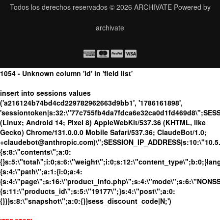
Todos los derechos reservados © 2026
ARCHIVATE
Powered by
archivate
1054 - Unknown column 'id' in 'field list'
insert into sessions values
('a216124b74bd4cd229782962663d9bb1', '1786161898',
'sessiontoken|s:32:\"77c755fb4da7fdca6e32ca0d1fd469d8\";SES
(Linux; Android 14; Pixel 8) AppleWebKit/537.36 (KHTML, like
Gecko) Chrome/131.0.0.0 Mobile Safari/537.36; ClaudeBot/1.0;
+claudebot@anthropic.com)\";SESSION_IP_ADDRESS|s:10:\"10.5.63
{s:8:\"contents\";a:0:
{}s:5:\"total\";i:0;s:6:\"weight\";i:0;s:12:\"content_type\";b:0;}
{s:4:\"path\";a:1:{i:0;a:4:
{s:4:\"page\";s:16:\"product_info.php\";s:4:\"mode\";s:6:\"NONSSL
{s:11:\"products_id\";s:5:\"19177\";}s:4:\"post\";a:0:
{}}}s:8:\"snapshot\";a:0:{}}sess_discount_code|N;')