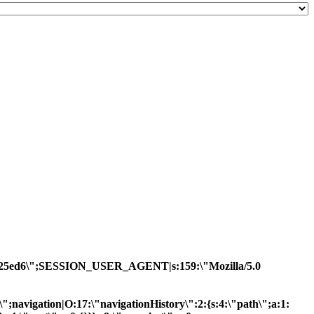
3a8e8125ed6\";SESSION_USER_AGENT|s:159:\"Mozilla/5.0
R\";navigation|O:17:\"navigationHistory\":2:{s:4:\"path\";a:1: