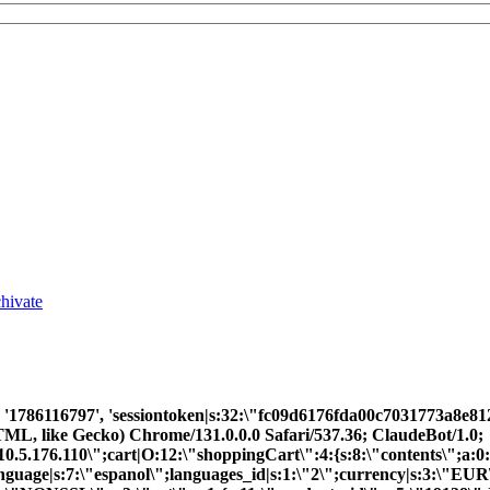
chivate
6d', '1786116797', 'sessiontoken|s:32:\"fc09d6176fda00c703177
L, like Gecko) Chrome/131.0.0.0 Safari/537.36; ClaudeBot/1.0;
176.110\";cart|O:12:\"shoppingCart\":4:{s:8:\"contents\";a:0:
}language|s:7:\"espanol\";languages_id|s:1:\"2\";currency|s:3:\"EU