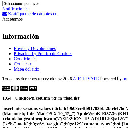
Notificaciones
Notifíqueme de cambios en
Aceptamos
Información
Envíos y Devoluciones
Privacidad y Política de Cookies
Condiciones
Contactar
Mapa del sitio
Todos los derechos reservados © 2026
ARCHIVATE
Powered by
ar
1054 - Unknown column 'id' in 'field list'
insert into sessions values ('6cb5b49608cc4fb01703bfa2ba4ef7
(Macintosh; Intel Mac OS X 10_15_7) AppleWebKit/537.36 (KHTM
+claudebot@anthropic.com)\";SESSION_IP_ADDRESS|s:12:\"10.5.
{}s:5:\"total\";i:0;s:6:\"weight\";i:0;s:12:\"content_type\";b:0;