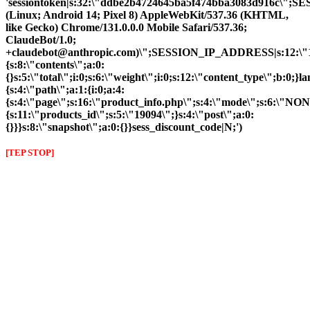
'sessiontoken|s:32:\"ddbe2b4724645ba5f474bba3083d916c\";
(Linux; Android 14; Pixel 8) AppleWebKit/537.36 (KHTML,
like Gecko) Chrome/131.0.0.0 Mobile Safari/537.36;
ClaudeBot/1.0;
+claudebot@anthropic.com)\";SESSION_IP_ADDRESS|s:12:\"10.
{s:8:\"contents\";a:0:
{}s:5:\"total\";i:0;s:6:\"weight\";i:0;s:12:\"content_type\";b:0;
{s:4:\"path\";a:1:{i:0;a:4:
{s:4:\"page\";s:16:\"product_info.php\";s:4:\"mode\";s:6:\"NON
{s:11:\"products_id\";s:5:\"19094\";}s:4:\"post\";a:0:
{}}}s:8:\"snapshot\";a:0:{}}sess_discount_code|N;')
[TEP STOP]