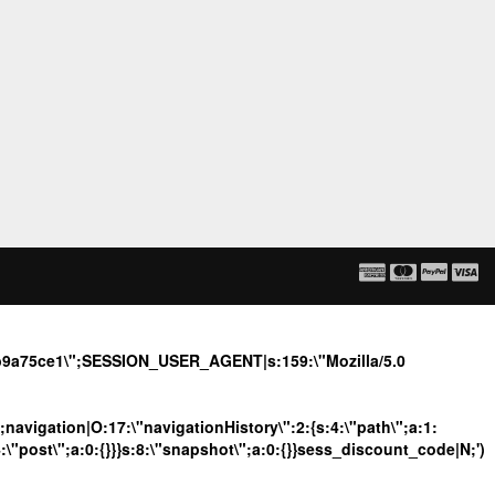
ecb9a75ce1\";SESSION_USER_AGENT|s:159:\"Mozilla/5.0
";navigation|O:17:\"navigationHistory\":2:{s:4:\"path\";a:1:
4:\"post\";a:0:{}}}s:8:\"snapshot\";a:0:{}}sess_discount_code|N;')