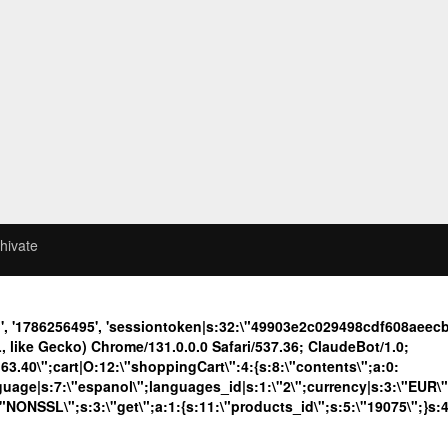
hivate
b', '1786256495', 'sessiontoken|s:32:\"49903e2c029498cdf608ae
like Gecko) Chrome/131.0.0.0 Safari/537.36; ClaudeBot/1.0;
40\";cart|O:12:\"shoppingCart\":4:{s:8:\"contents\";a:0:
language|s:7:\"espanol\";languages_id|s:1:\"2\";currency|s:3:\"EUR\
\"NONSSL\";s:3:\"get\";a:1:{s:11:\"products_id\";s:5:\"19075\";}s: