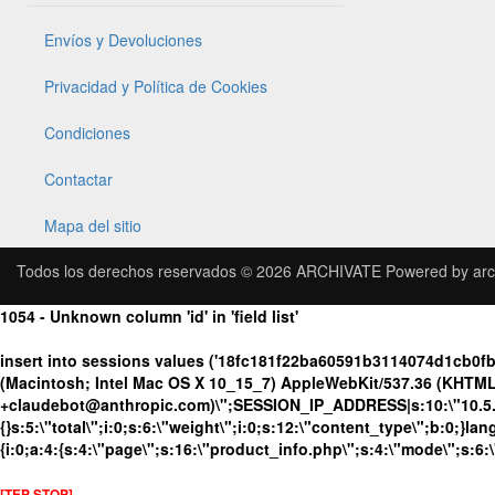
Envíos y Devoluciones
Privacidad y Política de Cookies
Condiciones
Contactar
Mapa del sitio
Todos los derechos reservados © 2026
ARCHIVATE
Powered by
arc
1054 - Unknown column 'id' in 'field list'
insert into sessions values ('18fc181f22ba60591b3114074d1cb0f
(Macintosh; Intel Mac OS X 10_15_7) AppleWebKit/537.36 (KHTML, 
+claudebot@anthropic.com)\";SESSION_IP_ADDRESS|s:10:\"10.5.63.
{}s:5:\"total\";i:0;s:6:\"weight\";i:0;s:12:\"content_type\";b:0;}
{i:0;a:4:{s:4:\"page\";s:16:\"product_info.php\";s:4:\"mode\";s:6:
[TEP STOP]