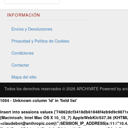
INFORMACIÓN
Envíos y Devoluciones
Privacidad y Política de Cookies
Condiciones
Contactar
Mapa del sitio
Todos los derechos reservados © 2026
ARCHIVATE
Powered by
arc
1054 - Unknown column 'id' in 'field list'
insert into sessions values ('74862dcf3418db61848f4eb9d9c987
(Macintosh; Intel Mac OS X 10_15_7) AppleWebKit/537.36 (KHTML, 
+claudebot@anthropic.com)\";SESSION_IP_ADDRESS|s:11:\"10.4.98.