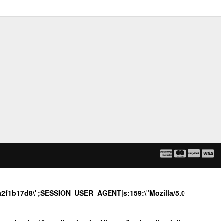
77a2f1b17d8\";SESSION_USER_AGENT|s:159:\"Mozilla/5.0