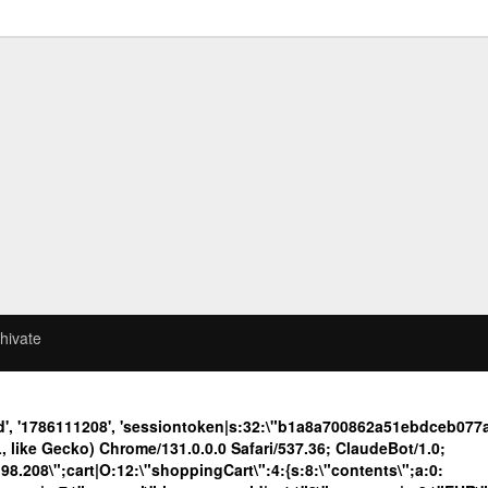
hivate
1d', '1786111208', 'sessiontoken|s:32:\"b1a8a700862a51ebdceb0
like Gecko) Chrome/131.0.0.0 Safari/537.36; ClaudeBot/1.0;
208\";cart|O:12:\"shoppingCart\":4:{s:8:\"contents\";a:0: