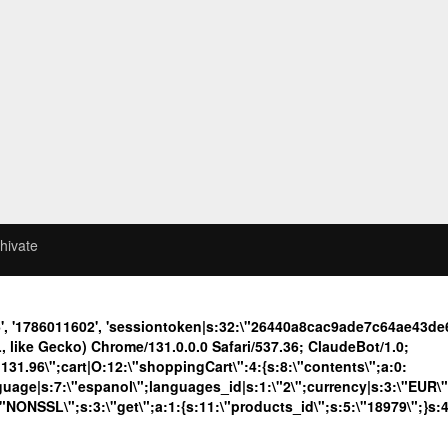
hivate
6', '1786011602', 'sessiontoken|s:32:\"26440a8cac9ade7c64ae43
like Gecko) Chrome/131.0.0.0 Safari/537.36; ClaudeBot/1.0;
.96\";cart|O:12:\"shoppingCart\":4:{s:8:\"contents\";a:0:
language|s:7:\"espanol\";languages_id|s:1:\"2\";currency|s:3:\"EUR\
\"NONSSL\";s:3:\"get\";a:1:{s:11:\"products_id\";s:5:\"18979\";}s: