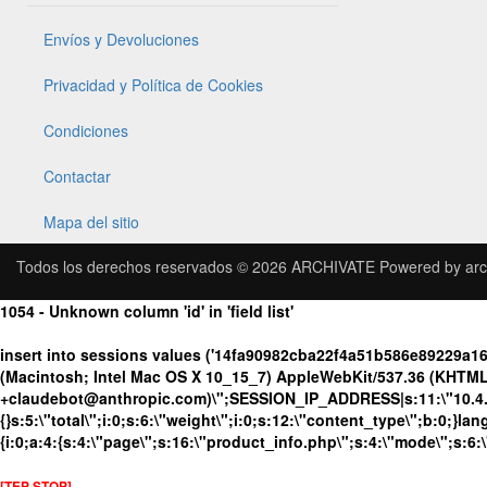
Envíos y Devoluciones
Privacidad y Política de Cookies
Condiciones
Contactar
Mapa del sitio
Todos los derechos reservados © 2026
ARCHIVATE
Powered by
arc
1054 - Unknown column 'id' in 'field list'
insert into sessions values ('14fa90982cba22f4a51b586e89229a1
(Macintosh; Intel Mac OS X 10_15_7) AppleWebKit/537.36 (KHTML, 
+claudebot@anthropic.com)\";SESSION_IP_ADDRESS|s:11:\"10.4.131
{}s:5:\"total\";i:0;s:6:\"weight\";i:0;s:12:\"content_type\";b:0;}
{i:0;a:4:{s:4:\"page\";s:16:\"product_info.php\";s:4:\"mode\";s:6:
[TEP STOP]