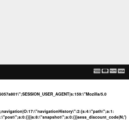
de6057a801\";SESSION_USER_AGENT|s:159:\"Mozilla/5.0
";navigation|O:17:\"navigationHistory\":2:{s:4:\"path\";a:1:
4:\"post\";a:0:{}}}s:8:\"snapshot\";a:0:{}}sess_discount_code|N;')