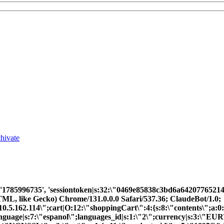
chivate
63', '1785996735', 'sessiontoken|s:32:\"0469e85838c3bd6a64207
L, like Gecko) Chrome/131.0.0.0 Safari/537.36; ClaudeBot/1.0;
162.114\";cart|O:12:\"shoppingCart\":4:{s:8:\"contents\";a:0:
}language|s:7:\"espanol\";languages_id|s:1:\"2\";currency|s:3:\"EU