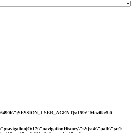
7652146490b\";SESSION_USER_AGENT|s:159:\"Mozilla/5.0
R\";navigation|O:17:\"navigationHistory\":2:{s:4:\"path\";a:1: