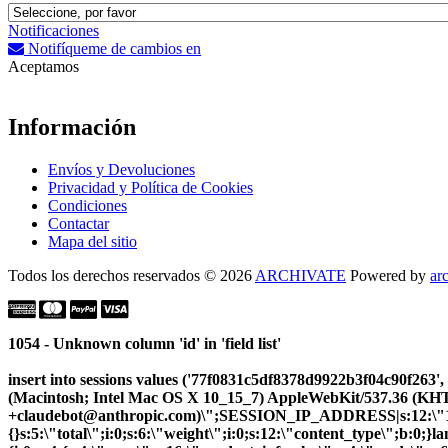
Notificaciones
Notifíqueme de cambios en
Aceptamos
Información
Envíos y Devoluciones
Privacidad y Política de Cookies
Condiciones
Contactar
Mapa del sitio
Todos los derechos reservados © 2026
ARCHIVATE
Powered by
ar
1054 - Unknown column 'id' in 'field list'
insert into sessions values ('77f0831c5df8378d9922b3f04c90f2
(Macintosh; Intel Mac OS X 10_15_7) AppleWebKit/537.36 (KHTM
+claudebot@anthropic.com)\";SESSION_IP_ADDRESS|s:12:\"10.5.
{}s:5:\"total\";i:0;s:6:\"weight\";i:0;s:12:\"content_type\";b:0;