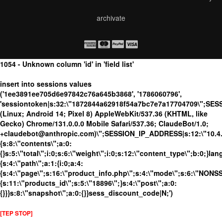
archivate
1054 - Unknown column 'id' in 'field list'
insert into sessions values
('1ee3891ee705d6e97842c76a645b3868', '1786060796',
'sessiontoken|s:32:\"1872844a62918f54a7bc7e7a17704709\";SES
(Linux; Android 14; Pixel 8) AppleWebKit/537.36 (KHTML, like
Gecko) Chrome/131.0.0.0 Mobile Safari/537.36; ClaudeBot/1.0;
+claudebot@anthropic.com)\";SESSION_IP_ADDRESS|s:12:\"10.4.19
{s:8:\"contents\";a:0:
{}s:5:\"total\";i:0;s:6:\"weight\";i:0;s:12:\"content_type\";b:0;}
{s:4:\"path\";a:1:{i:0;a:4:
{s:4:\"page\";s:16:\"product_info.php\";s:4:\"mode\";s:6:\"NONSSL
{s:11:\"products_id\";s:5:\"18896\";}s:4:\"post\";a:0:
{}}}s:8:\"snapshot\";a:0:{}}sess_discount_code|N;')
[TEP STOP]