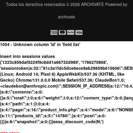
Todos los derechos reservados © 2026
ARCHIVATE
Powered by
archivate
1054 - Unknown column 'id' in 'field list'
insert into sessions values
('1223c859daf5224f9c8dd1a66732d989', '1786270868',
'sessiontoken|s:32:\"81c3a1fdc5dce6ece9ab29859b615606\";SES
(Linux; Android 14; Pixel 8) AppleWebKit/537.36 (KHTML, like
Gecko) Chrome/131.0.0.0 Mobile Safari/537.36; ClaudeBot/1.0;
+claudebot@anthropic.com)\";SESSION_IP_ADDRESS|s:12:\"10.4.19
{s:8:\"contents\";a:0:
{}s:5:\"total\";i:0;s:6:\"weight\";i:0;s:12:\"content_type\";b:0;}
{s:4:\"path\";a:1:{i:0;a:4:
{s:4:\"page\";s:16:\"product_info.php\";s:4:\"mode\";s:6:\"NONSSL
{s:11:\"products_id\";s:5:\"14780\";}s:4:\"post\";a:0:
{}}}s:8:\"snapshot\";a:0:{}}sess_discount_code|N;')